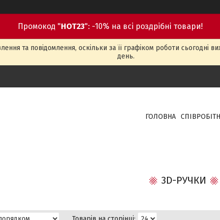
Промокод "
HOT23
": -10% на всі роздрібні товари!
ення та повідомлення, оскільки за її графіком роботи сьогодні в
день.
ГОЛОВНА
СПІВРОБІТ
3D-РУЧКИ