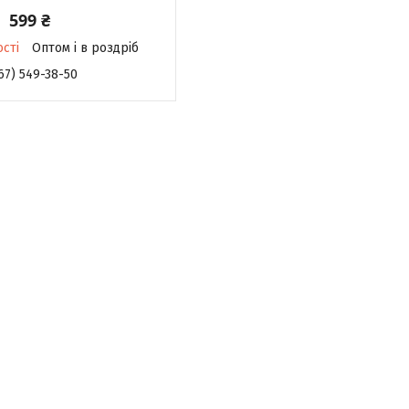
599 ₴
ості
Оптом і в роздріб
67) 549-38-50