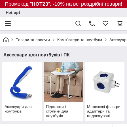
Промокод "
HOT23
": -10% на всі роздрібні товари!
Hot opt
Товари та послуги
Комп'ютери та ноутбуки
Аксесуари
Аксесуари для ноутбуків і ПК
Аксесуари для
Підставки і
Мережеві фільтри,
ноутбуків
столики для
адаптери та
ноутбуків
подовжувачі