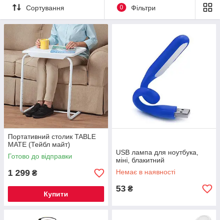
Сортування
0
Фільтри
Портативний столик TABLE
MATE (Тейбл майт)
USB лампа для ноутбука,
Готово до відправки
міні, блакитний
1 299
Немає в наявності
₴
53
₴
Купити