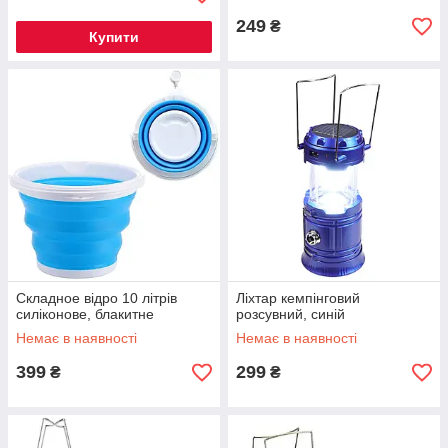
249
₴
Купити
Складное відро 10 літрів
Ліхтар кемпінговий
силіконове, блакитне
розсувний, синій
Немає в наявності
Немає в наявності
399
299
₴
₴