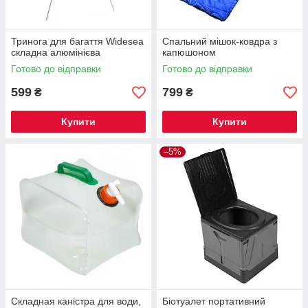
Тринога для багаття Widesea
Спальний мішок-ковдра з
складна алюмінієва
капюшоном
Готово до відправки
Готово до відправки
599
799
₴
₴
Купити
Купити
–5%
Складная каністра для води,
Біотуалет портативний