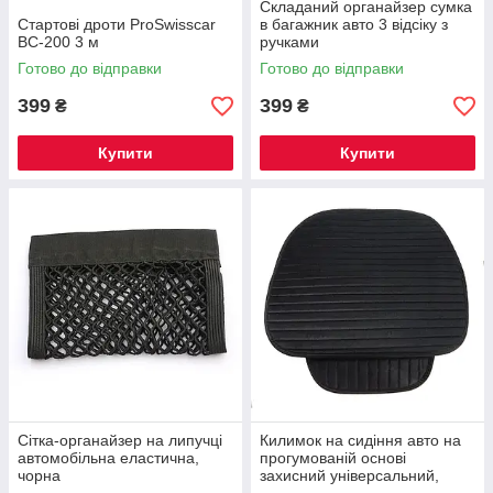
Складаний органайзер сумка
Стартові дроти ProSwisscar
в багажник авто 3 відсіку з
BC-200 3 м
ручками
Готово до відправки
Готово до відправки
399
399
₴
₴
Купити
Купити
Сітка-органайзер на липучці
Килимок на сидіння авто на
автомобільна еластична,
прогумованій основі
чорна
захисний універсальний,