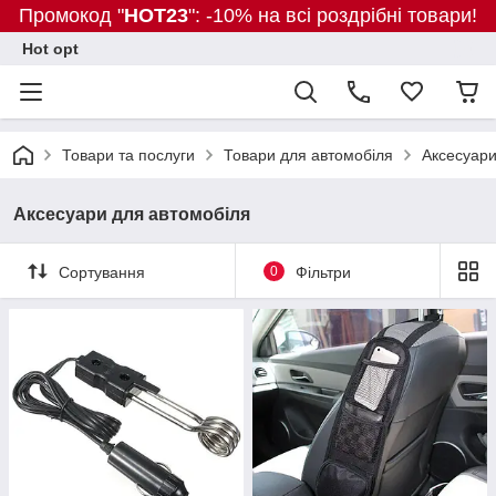
Промокод "
HOT23
": -10% на всі роздрібні товари!
Hot opt
Товари та послуги
Товари для автомобіля
Аксесуари
Аксесуари для автомобіля
Сортування
0
Фільтри