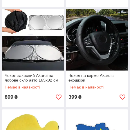
Чохол захисний Akarui на
Чохол на кермо Akarui з
лобове скло авто 165х92 см
екошкіри
Немає в наявності
Немає в наявності
899
399
₴
₴