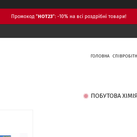
Промокод "
HOT23
": -10% на всі роздрібні товари!
ГОЛОВНА
СПІВРОБІТ
ПОБУТОВА ХІМІ