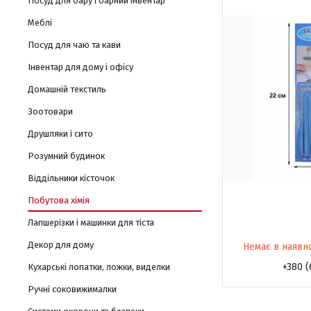
Посуд для бару і барний інвентар
Меблі
Посуд для чаю та кави
Інвентар для дому і офісу
Домашній текстиль
Зоотовари
Друшляки і сито
Розумний будинок
Віддільники кісточок
Побутова хімія
Лапшерізки і машинки для тіста
Декор для дому
Немає в наявн
+380 (
Кухарські лопатки, ложки, виделки
Ручні соковижималки