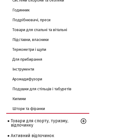
Системи охорони та безпеки
Годинник
Подрібнювачі, преси
Товари для спальні та вітальні
Підставки, власники
Термометри і щупи
Для прибирання
Інструменти
Аромадифузори
Подушки для стільців і табуретів
Килими
Штори та фіранки
Товари для спорту, туризму,
відпочинку
Активний відпочинок