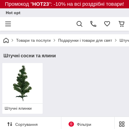
Промокод "
HOT23
": -10% на всі роздрібні товари!
Hot opt
Товари та послуги
Подарунки і товари для свят
Штуч
Штучні сосни та ялини
Штучні ялинки
Сортування
0
Фільтри