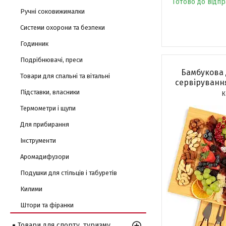
Готово до відп
Ручні соковижималки
Системи охорони та безпеки
Годинник
Подрібнювачі, преси
Бамбукова 
Товари для спальні та вітальні
сервіруванн
Підставки, власники
Термометри і щупи
Для прибирання
Інструменти
Аромадифузори
Подушки для стільців і табуретів
Килими
Штори та фіранки
Товари для спорту, туризму,