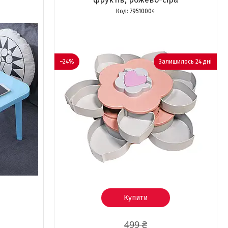
79510004
–24%
Залишилось 24 дні
Купити
499 ₴