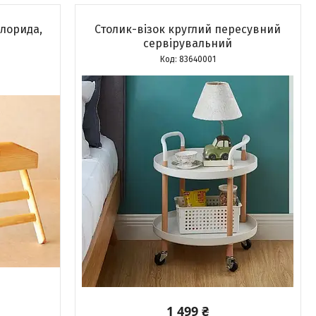
Флорида,
Столик-візок круглий пересувний
сервірувальний
83640001
1 499 ₴