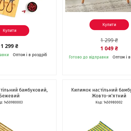
Купити
Купити
1 299 ₴
1 299 ₴
1 049 ₴
равки
Оптом і в роздріб
Готово до відправки
Оптом і в
тільний бамбуковий,
Килимок настільний бамб
Бежевий
Жовто-м'ятний
1450980003
1450980002