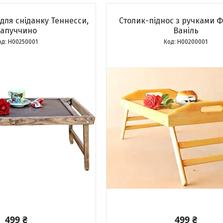
для сніданку Теннесси,
Столик-піднос з ручками 
апуччино
Ваніль
H00250001
H00200001
499 ₴
499 ₴