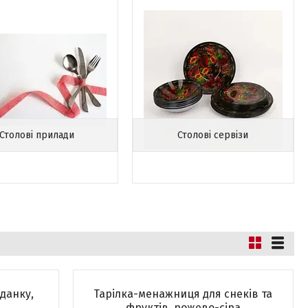
Столові прилади
Столові сервізи
данку,
Тарілка-менажниця для снеків та
фруктів, рожево-сіра