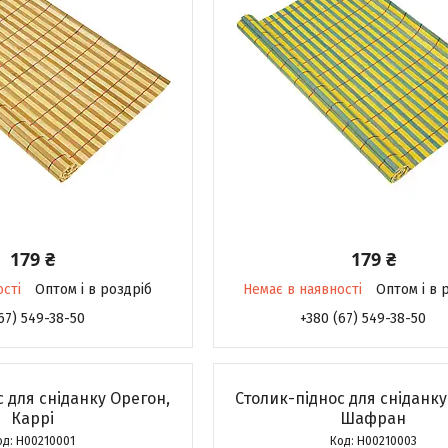
179 ₴
179 ₴
ості
Оптом і в роздріб
Немає в наявності
Оптом і в 
67) 549-38-50
+380 (67) 549-38-50
 для сніданку Орегон,
Столик-піднос для сніданку
Каррі
Шафран
H00210001
H00210003