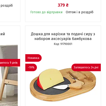
379 ₴
 роздріб
Готово до відправки
Оптом і в роздріб
лий
Дошка для нарізки та подачі сиру з
набором аксесуарів бамбукова
91790001
Новинка
илось 9 днів
–19%
Залишилось 24 дні