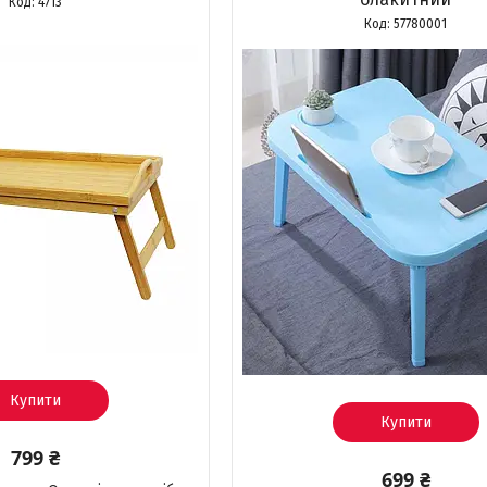
4713
57780001
Купити
Купити
799 ₴
699 ₴