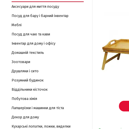
Аксесуари для миття посуду
Посуд для бару і барний інвентар
Меблі
Посуд для чаю та кави
Інвентар для дому і офісу
Домашній текстиль
Зоотовари
Друшляки і сито
Розумний будинок
Віддільники кісточок
Побутова хімія
Лапшерізки і машинки для тіста
Декор для дому
Кухарські лопатки, ложки, виделки