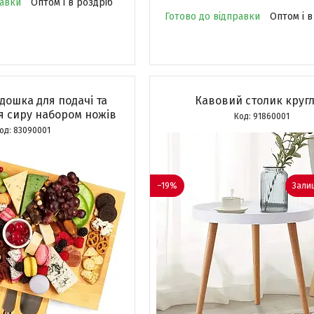
равки
Оптом і в роздріб
Готово до відправки
Оптом і в
дошка для подачі та
Кавовий столик круг
я сиру набором ножів
91860001
83090001
–19%
Залиш