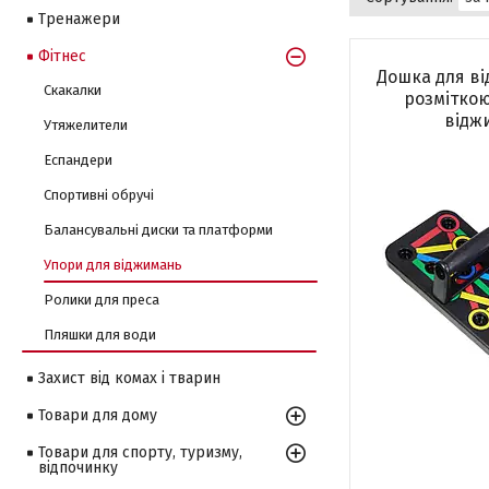
Тренажери
Фітнес
Дошка для ві
Скакалки
розміткою
відж
Утяжелители
Еспандери
Спортивні обручі
Балансувальні диски та платформи
Упори для віджимань
Ролики для преса
Пляшки для води
Захист від комах і тварин
Товари для дому
Товари для спорту, туризму,
відпочинку