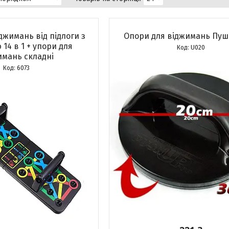
джимань від підлоги з
Опори для віджимань Пуш
 14 в 1 + упори для
U020
имань складні
6073