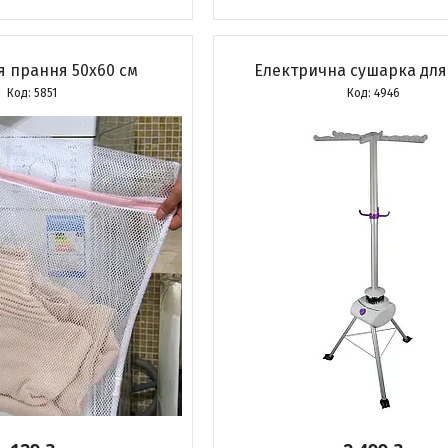
я прання 50х60 см
Електрична сушарка для
5851
4946