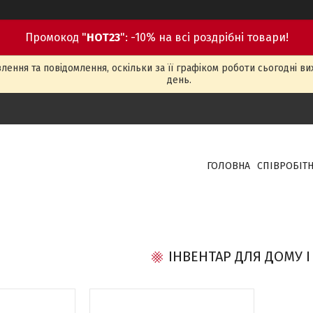
Промокод "
HOT23
": -10% на всі роздрібні товари!
ення та повідомлення, оскільки за її графіком роботи сьогодні в
день.
ГОЛОВНА
СПІВРОБІТ
ІНВЕНТАР ДЛЯ ДОМУ І