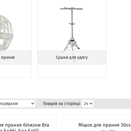
 прання
Сушки для одягу
я прання білизни Bra
Мішок для прання 30х4
а Бейбі, Бра Бебі)