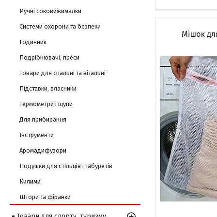
Ручні соковижималки
Системи охорони та безпеки
Мішок дл
Годинник
Подрібнювачі, преси
Товари для спальні та вітальні
Підставки, власники
Термометри і щупи
Для прибирання
Інструменти
Аромадифузори
Подушки для стільців і табуретів
Килими
Штори та фіранки
Товари для спорту, туризму,