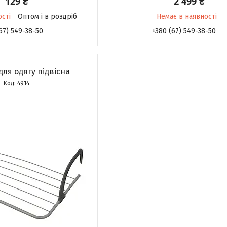
129 ₴
2 499 ₴
ості
Оптом і в роздріб
Немає в наявності
67) 549-38-50
+380 (67) 549-38-50
ля одягу підвісна
4914