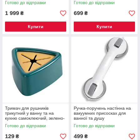
Готово до відправки
Готово до відправки
1 999
699
₴
₴
Купити
Купити
Тримач для рушників
Ручка-поручень настінна на
трикутний у ванну та на
вакуумних присосках для
кухню самоклеючий, зелено-
ванної та душу
помаранчевий
Готово до відправки
Готово до відправки
129
499
₴
₴