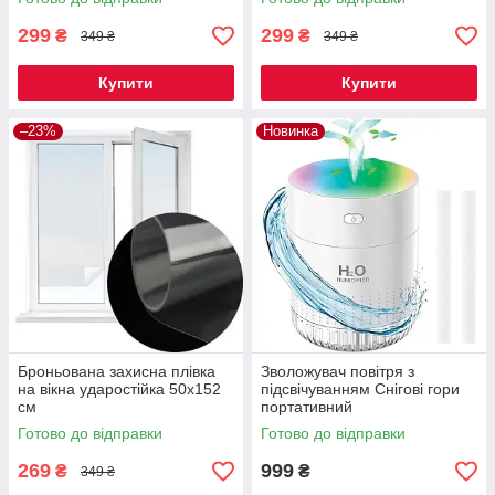
299
299
₴
₴
349 ₴
349 ₴
Купити
Купити
–23%
Новинка
Броньована захисна плівка
Зволожувач повітря з
на вікна ударостійка 50x152
підсвічуванням Снігові гори
см
портативний
Готово до відправки
Готово до відправки
269
999
₴
₴
349 ₴