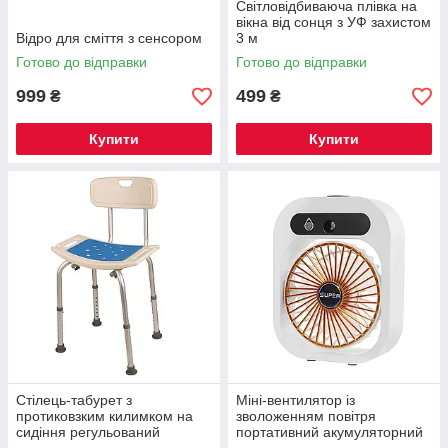
Світловідбиваюча плівка на
вікна від сонця з УФ захистом
Відро для сміття з сенсором
3 м
Готово до відправки
Готово до відправки
999
499
₴
₴
Купити
Купити
Стілець-табурет з
Міні-вентилятор із
протиковзким килимком на
зволоженням повітря
сидіння регульований
портативний акумуляторний