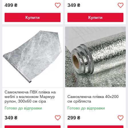
499
349
₴
₴
Купити
Купити
Самоклеюча ПВХ плівка на
меблі з малюнком Мармур
Самоклеюча плівка 40x200
рулон, 300х60 см сіра
см срібляста
Готово до відправки
Готово до відправки
349
299
₴
₴