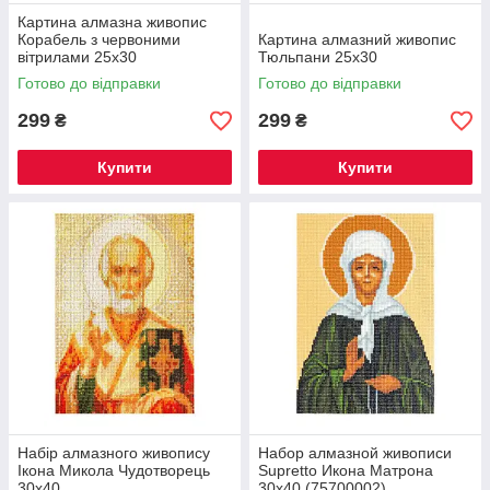
Картина алмазна живопис
Корабель з червоними
Картина алмазний живопис
вітрилами 25х30
Тюльпани 25х30
Готово до відправки
Готово до відправки
299
299
₴
₴
Купити
Купити
Набір алмазного живопису
Набор алмазной живописи
Ікона Микола Чудотворець
Supretto Икона Матрона
30х40
30х40 (75700002)