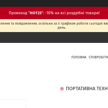
Промокод "
HOT23
": -10% на всі роздрібні товари!
ення та повідомлення, оскільки за її графіком роботи сьогодні в
день.
ГОЛОВНА
СПІВРОБІТ
ПОРТАТИВНА ТЕХН