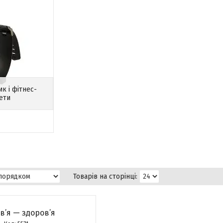
к і фітнес-
ети
в’я — здоров’я