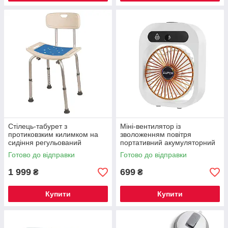
Стілець-табурет з
Міні-вентилятор із
протиковзким килимком на
зволоженням повітря
сидіння регульований
портативний акумуляторний
Готово до відправки
Готово до відправки
1 999
699
₴
₴
Купити
Купити