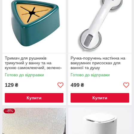
Тримач для рушників
Ручка-поручень настінна на
трикутний у ванну та на
вакуумних присосках для
кухню самоклеючий, зелено-
ванної та душу
помаранчевий
Готово до відправки
Готово до відправки
129
499
₴
₴
Купити
Купити
–8%