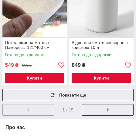
Плівка віконна матова
Відро для сміття сенсорне з
Паморозь, 121*400 см
кришкою 10 л
Готово до відправки
Готово до відправки
549
849
₴
₴
599 ₴
Купити
Купити
Показати ще
1
/ 15
Про нас