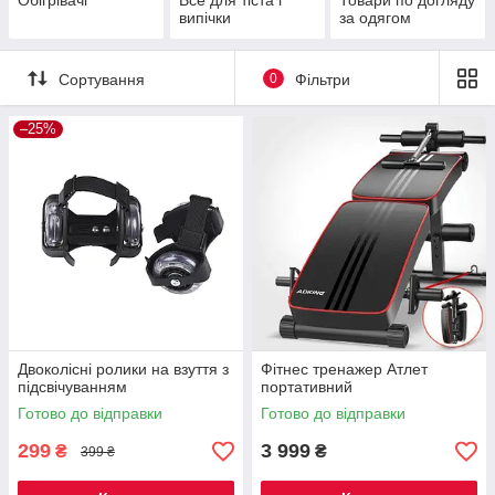
Обігрівачі
Все для тіста і
Товари по догляду
випічки
за одягом
Сортування
0
Фільтри
–25%
Двоколісні ролики на взуття з
Фітнес тренажер Атлет
підсвічуванням
портативний
Готово до відправки
Готово до відправки
299
3 999
₴
₴
399 ₴