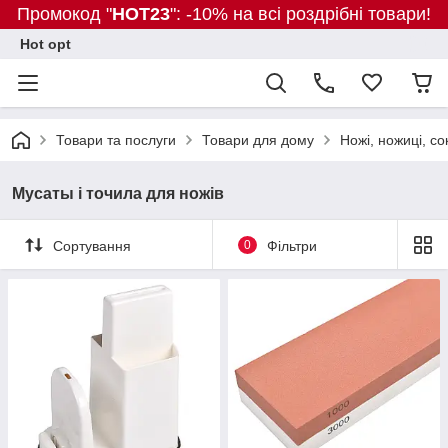
Промокод "
HOT23
": -10% на всі роздрібні товари!
Hot opt
Товари та послуги
Товари для дому
Ножі, ножиці, со
Мусаты і точила для ножів
Сортування
0
Фільтри