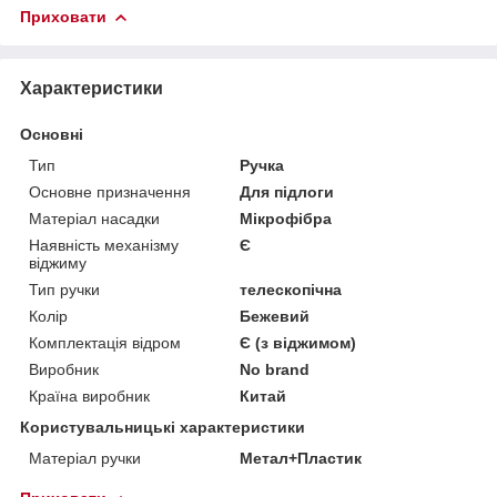
Приховати
Характеристики
Основні
Тип
Ручка
Основне призначення
Для підлоги
Матеріал насадки
Мікрофібра
Наявність механізму
Є
віджиму
Тип ручки
телескопічна
Колір
Бежевий
Комплектація відром
Є (з віджимом)
Виробник
No brand
Країна виробник
Китай
Користувальницькі характеристики
Матеріал ручки
Метал+Пластик