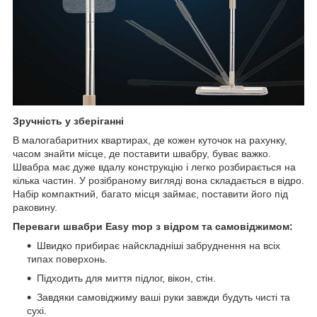
Зручність у зберіганні
В малогабаритних квартирах, де кожен куточок на рахунку,
часом знайти місце, де поставити швабру, буває важко.
Швабра має дуже вдалу конструкцію і легко розбирається на
кілька частин. У розібраному вигляді вона складається в відро.
Набір компактний, багато місця займає, поставити його під
раковину.
Переваги швабри Easy mop з відром та самовіджимом:
Швидко прибирає найскладніші забруднення на всіх
типах поверхонь.
Підходить для миття підлог, вікон, стін.
Завдяки самовіджиму ваші руки завжди будуть чисті та
сухі.