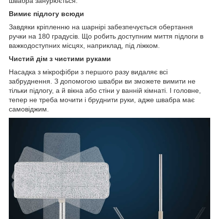
швабра занурюється.
Вимиє підлогу всюди
Завдяки кріпленню на шарнірі забезпечується обертання
ручки на 180 градусів. Що робить доступним миття підлоги в
важкодоступних місцях, наприклад, під ліжком.
Чистий дім з чистими руками
Насадка з мікрофібри з першого разу видаляє всі
забруднення. З допомогою швабри ви зможете вимити не
тільки підлогу, а й вікна або стіни у ванній кімнаті. І головне,
тепер не треба мочити і бруднити руки, адже швабра має
самовіджим.