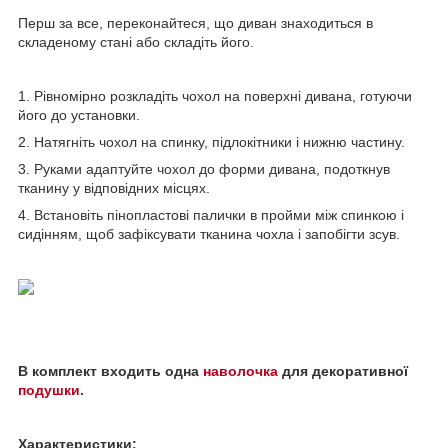
Перш за все, переконайтеся, що диван знаходиться в
складеному стані або складіть його.
1. Рівномірно розкладіть чохол на поверхні дивана, готуючи
його до установки.
2. Натягніть чохол на спинку, підлокітники і нижню частину.
3. Руками адаптуйте чохол до форми дивана, подоткнув
тканину у відповідних місцях.
4. Встановіть пінопластові палички в пройми між спинкою і
сидінням, щоб зафіксувати тканина чохла і запобігти зсув.
В комплект входить одна
наволочка
для декоративної
подушки
.
Характеристики: