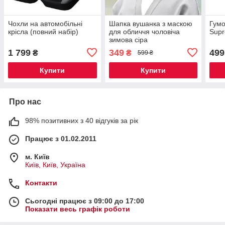
Чохли на автомобільні
Шапка вушанка з маскою
Гумо
крісла (повний набір)
для обличчя чоловіча
Supr
зимова сіра
1 799
349
499
₴
₴
599 ₴
Купити
Купити
Про нас
98% позитивних з 40 відгуків за рік
Працює з 01.02.2011
м. Київ
Київ, Київ, Україна
Контакти
Сьогодні працює з 09:00 до 17:00
Показати весь графік роботи