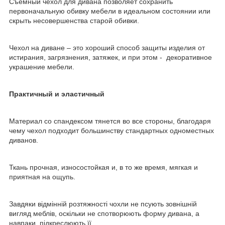
Съемный чехол для дивана позволяет сохранить
первоначальную обивку мебели в идеальном состоянии или
скрыть несовершенства старой обивки.
Чехол на диване – это хороший способ защиты изделия от
истирания, загрязнения, затяжек, и при этом - декоративное
украшение мебели.
Практичный и эластичный
Материал со спандексом тянется во все стороны, благодаря
чему чехол подходит большинству стандартных одноместных
диванов.
Ткань прочная, износостойкая и, в то же время, мягкая и
приятная на ощупь.
Завдяки відмінній розтяжності чохли не псують зовнішній
вигляд меблів, оскільки не спотворюють форму дивана, а
навпаки, підкреслюють її.