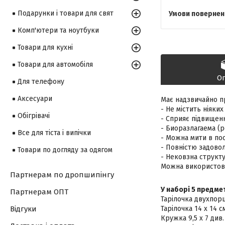
Подарунки і товари для свят
Комп'ютери та ноутбуки
Товари для кухні
Товари для автомобіля
О
Для телефону
Аксесуари
Має надзвичайно п
- Не містить ніяки
Обігрівачі
- Сприяє підвищен
- Биоразлагаема (р
Все для тіста і випічки
- Можна мити в по
- Повністю задовол
Товари по догляду за одягом
- Нековзна структу
Можна використову
Партнерам по дропшипінгу
У наборі 5 предмет
Партнерам ОПТ
Тарілочка двухпорци
Тарілочка 14 х 14 с
Відгуки
Кружка 9,5 х 7 див.