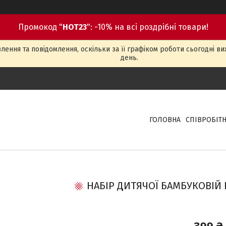
Промокод "
HOT23
": -10% на всі роздрібні товари!
ення та повідомлення, оскільки за її графіком роботи сьогодні в
день.
ГОЛОВНА
СПІВРОБІТ
НАБІР ДИТЯЧОЇ БАМБУКОВІЙ 
399 ₴