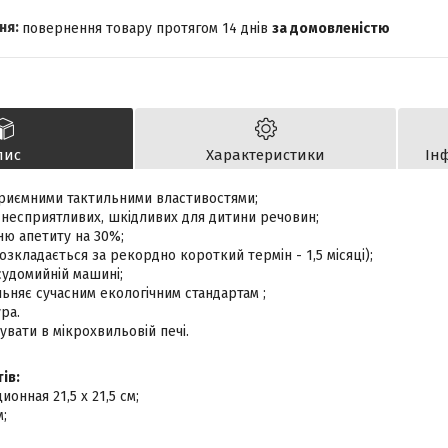
повернення товару протягом 14 днів
за домовленістю
пис
Характеристики
Ін
риємними тактильними властивостями;
х несприятливих, шкідливих для дитини речовин;
ню апетиту на 30%;
озкладається за рекордно короткий термін - 1,5 місяці);
судомийній машині;
ьняє сучасним екологічним стандартам ;
ра.
вати в мікрохвильовій печі.
ів:
онная 21,5 х 21,5 см;
м;