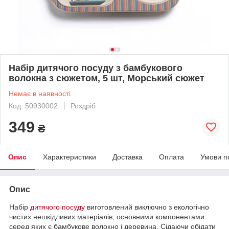
Набір дитячого посуду з бамбукового
волокна з сюжетом, 5 шт, Морський сюжет
Немає в наявності
Код: 50930002
Роздріб
349
₴
Опис
Характеристики
Доставка
Оплата
Умови п
Опис
Набір
дитячого посуду
виготовлений виключно з екологічно
чистих нешкідливих матеріалів, основними компонентами
серед яких є бамбукове волокно і деревина. Сідаючи обідати