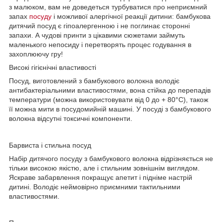
з малюком, вам не доведеться турбуватися про неприємний
запах
посуду
і можливої алергічної реакції дитини: бамбукова
дитячий посуд є гіпоалергенною і не поглинає сторонні
запахи. А чудові принти з цікавими сюжетами займуть
маленького непосиду і перетворять процес годування в
захоплюючу гру!
Високі гігієнічні властивості
Посуд, виготовлений з бамбукового волокна володіє
антибактеріальними властивостями, вона стійка до перепадів
температури (можна використовувати від 0 до + 80°С), також
її можна мити в посудомийній машині. У посуді з бамбукового
волокна відсутні токсичні компоненти.
Барвиста і стильна посуд
Набір дитячого посуду з бамбукового волокна відрізняється не
тільки високою якістю, але і стильним зовнішнім виглядом.
Яскраве забарвлення покращує апетит і підніме настрій
дитині. Володіє неймовірно приємними тактильними
властивостями.