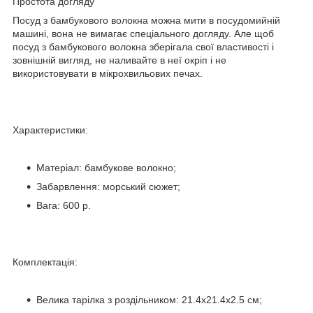
Простота догляду
Посуд з бамбукового волокна можна мити в посудомийній
машині, вона не вимагає спеціального догляду. Але щоб
посуд з бамбукового волокна зберігала свої властивості і
зовнішній вигляд, не наливайте в неї окріп і не
використовувати в мікрохвильових печах.
Характеристики:
Матеріал: бамбукове волокно;
Забарвлення: морський сюжет;
Вага: 600 р.
Комплектація:
Велика тарілка з роздільником: 21.4х21.4х2.5 см;