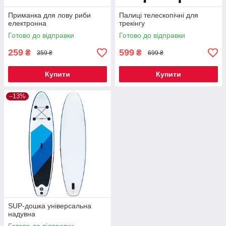
Приманка для лову риби
Палиці телескопічні для
електронна
трекiнгу
Готово до відправки
Готово до відправки
259
599
₴
₴
359 ₴
699 ₴
Купити
Купити
–13%
SUP-дошка універсальна
надувна