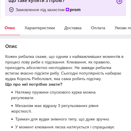
Що таке купити з Пром?
Замовлення під захистом
Опис
Характеристики
Доставка
Оплата
Умови п
Опис
Кожен рибалка скаже, що одним з найважливіших моментів в
процесі лову риби є підсікання. Клювання, як правило,
приходить абсолютно несподівано. Не завжди рибалка
встигає вчасно підсікти рибу. Сьогодні популярність набирає
вудка Король Риболовлі, яка сама робить підсічку.
Що про неї потрібно знати?
Натяжку пружини спускового курка можна
регулювати.
Механізм має відразу 3 регульованих рівня
жорсткості.
Тримач для вудки знімного типу, що дуже зручно.
У момент клювання леска натягується і спрацьовує