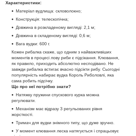
Характеристики:
Матеріал вудлища: скловолокно;
Конструкція: телескопічна;
Довжина в розкладеному вигляді: 2,1 м;
Довжина в складеному вигляді: 0,6 м;
Вага вудки: 600 г.
Кожен рибалка скаже, що одним з найважливіших
моментів в процесі лову риби є підсікання. Клювання,
як правило, приходить абсолютно несподівано. Не
завжди рибалка встигає вчасно підсікти рибу. Сьогодні
популярність набирає вудка Король Риболовлі, яка
сама робить підсічку.
Що про неї потрібно знати?
Натяжку пружини спускового курка можна
регулювати.
Механізм має відразу 3 регульованих рівня
жорсткості.
Тримач для вудки знімного типу, що дуже зручно.
У момент клювання леска натягується і спрацьовує