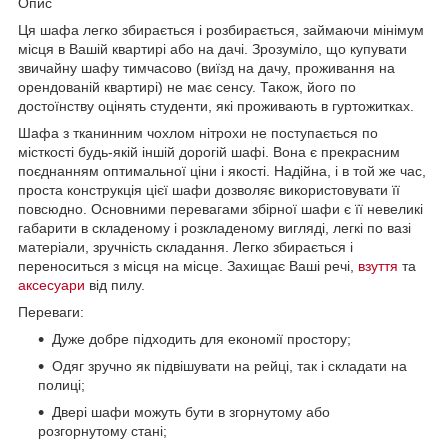
Опис
Ця шафа легко збирається і розбирається, займаючи мінімум
місця в Вашій квартирі або на дачі. Зрозуміло, що купувати
звичайну шафу тимчасово (виїзд на дачу, проживання на
орендованій квартирі) не має сенсу. Також, його по
достоїнству оцінять студенти, які проживають в гуртожитках.
Шафа з тканинним чохлом нітрохи не поступається по
місткості будь-якій іншій дорогій шафі. Вона є прекрасним
поєднанням оптимальної ціни і якості. Надійна, і в той же час,
проста конструкція цієї шафи дозволяє використовувати її
повсюдно. Основними перевагами збірної шафи є її невеликі
габарити в складеному і розкладеному вигляді, легкі по вазі
матеріали, зручність складання. Легко збирається і
переноситься з місця на місце. Захищає Ваші речі,
взуття
та
аксесуари
від пилу.
Переваги:
Дуже добре підходить для економії простору;
Одяг зручно як підвішувати на рейці, так і складати на
полиці;
Двері шафи можуть бути в згорнутому або
розгорнутому стані;