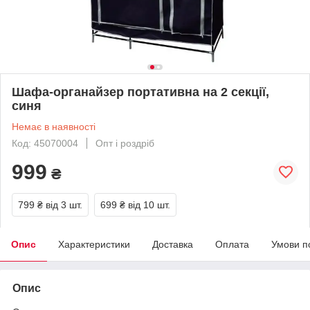
Шафа-органайзер портативна на 2 секції,
синя
Немає в наявності
Код: 45070004
Опт і роздріб
999
₴
799 ₴
від 3 шт.
699 ₴
від 10 шт.
Опис
Характеристики
Доставка
Оплата
Умови п
Опис