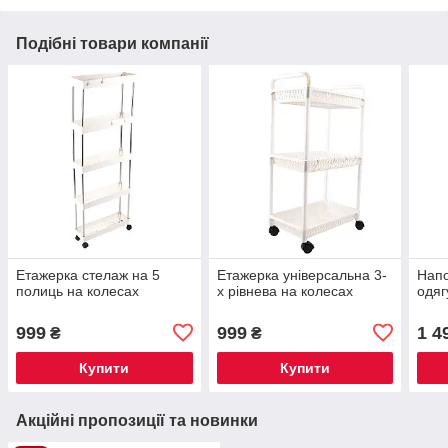
Подібні товари компанії
Етажерка стелаж на 5
Етажерка універсальна 3-
Напо
полиць на колесах
х рівнева на колесах
одяг
999
999
1 4
₴
₴
Купити
Купити
Акційні пропозиції та новинки