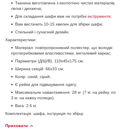
Тканина виготовлена з екологічно чистих матеріалів,
легка і дихаюча;
Для складання шафи вам не потрібні
інструменти
;
Вам вистачить 10-15 хвилин для збірки шафи;
Стильний і сучасний дизайн.
Характеристики:
Матеріал: повітропроникний поліестер, що володіє
протигрибковими властивостями, металевий каркас;
Параметри (Д/Ш/В): 110х45х175 см;
Ширина секцій: 66х33 см;
Колір: синій, сірий;
Є рейки для підвішування одягу;
Максимальне навантаження: 28 кг. (7 кг. на рейку, по
3 кг. на кажну полицю).
Вага: 2.6 кг.
Комплектація: шафа, інструкція по збірці.
Приховати