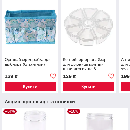
Органайзер коробка для
Контейнер-органайзер
Анти
дрібниць (блакитний)
для дрібниць круглий
для 
пластиковий на 8
зел
осередків
129
129
199
₴
₴
Купити
Купити
Акційні пропозиції та новинки
–34%
–28%