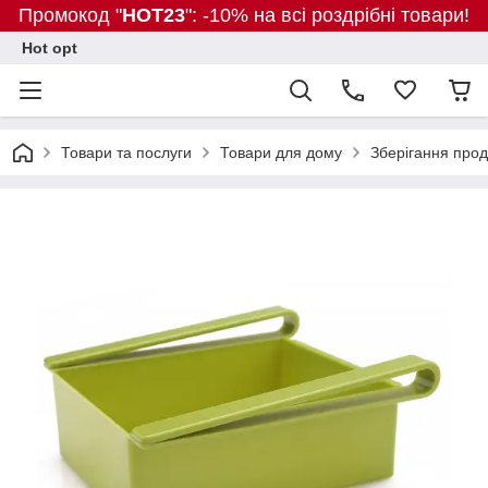
Промокод "
HOT23
": -10% на всі роздрібні товари!
Hot opt
Товари та послуги
Товари для дому
Зберігання прод