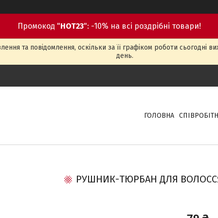
Промокод "
HOT23
": -10% на всі роздрібні товари!
ення та повідомлення, оскільки за її графіком роботи сьогодні в
день.
ГОЛОВНА
СПІВРОБІТ
РУШНИК-ТЮРБАН ДЛЯ ВОЛОСС
79 ₴