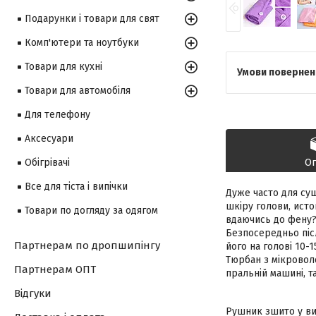
Подарунки і товари для свят
Комп'ютери та ноутбуки
Товари для кухні
Товари для автомобіля
Для телефону
Аксесуари
О
Обігрівачі
Все для тіста і випічки
Дуже часто для су
шкіру голови, исто
Товари по догляду за одягом
вдаючись до фену?
Безпосередньо післ
Партнерам по дропшипінгу
його на голові 10-1
Тюрбан з мікровол
Партнерам ОПТ
пральній машині, та
Відгуки
Рушник зшито у виг