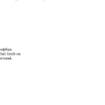
рофібра;
Ш): 52х20 см;
летовий.