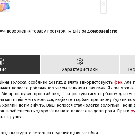
повернення товару протягом 14 днів
за домовленістю
пис
Характеристики
Ін
шіння волосся, особливо довгих, дівчата використовують
фен
. Але 
нчает волосся, роблячи їх з часом тонкими і ламкими. Як же можн
 Ми пропонуємо простий вихід – користуватися тюрбаном для суші
я миття відіжміть волосся, надіньте тюрбан, при цьому ґудзик по
5 хвилин, потім зніміть. Ваші волосся стали злегка вологими і вони
окна забезпечить здоров'я вашого волосся на довгі роки. Прати
р
к і в ручну.
ляді каптура, є петелька і гудзичок для застібки.