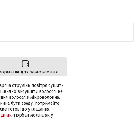
формація для замовлення
гаряча струмінь повітря сушить
а швидко висушити волосся, не
ння волосся з мікроволокна.
винна бути ззаду, потримайте
 вже готові до укладання.
ушник
-тюрбан можна як у