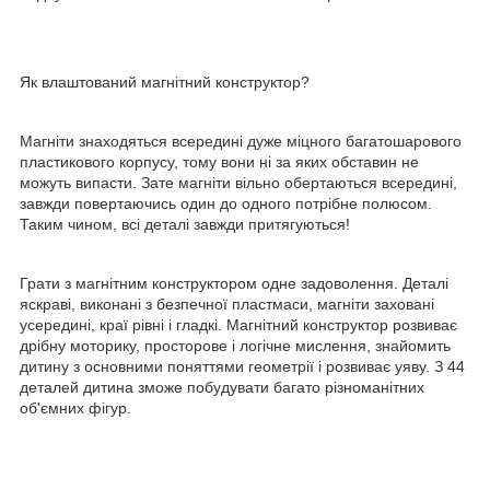
Як влаштований магнітний конструктор?
Магніти знаходяться всередині дуже міцного багатошарового
пластикового корпусу, тому вони ні за яких обставин не
можуть випасти. Зате магніти вільно обертаються всередині,
завжди повертаючись один до одного потрібне полюсом.
Таким чином, всі деталі завжди притягуються!
Грати з магнітним конструктором одне задоволення. Деталі
яскраві, виконані з безпечної пластмаси, магніти заховані
усередині, краї рівні і гладкі. Магнітний конструктор розвиває
дрібну моторику, просторове і логічне мислення, знайомить
дитину з основними поняттями геометрії і розвиває уяву. З 44
деталей дитина зможе побудувати багато різноманітних
об'ємних фігур.