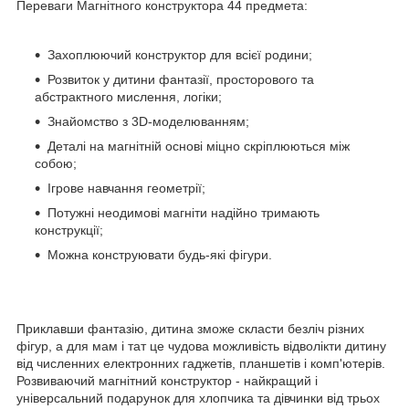
Переваги Магнітного конструктора 44 предмета:
Захоплюючий конструктор для всієї родини;
Розвиток у дитини фантазії, просторового та
абстрактного мислення, логіки;
Знайомство з 3D-моделюванням;
Деталі на магнітній основі міцно скріплюються між
собою;
Ігрове навчання геометрії;
Потужні неодимові магніти надійно тримають
конструкції;
Можна конструювати будь-які фігури.
Приклавши фантазію, дитина зможе скласти безліч різних
фігур, а для мам і тат це чудова можливість відволікти дитину
від численних електронних гаджетів, планшетів і комп'ютерів.
Розвиваючий магнітний конструктор - найкращий і
універсальний подарунок для хлопчика та дівчинки від трьох