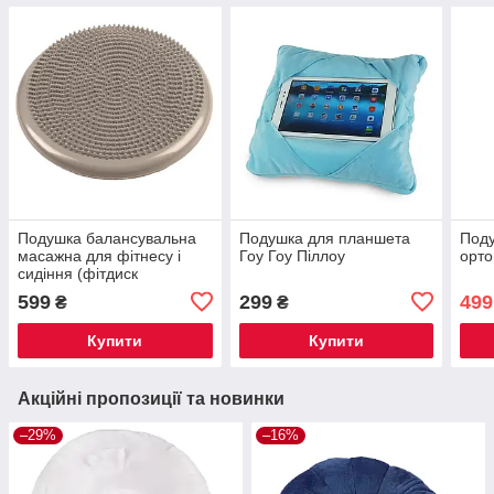
Подушка балансувальна
Подушка для планшета
Поду
масажна для фітнесу і
Гоу Гоу Піллоу
орт
сидіння (фітдиск
полусфера), сірий
599
299
499
₴
₴
Купити
Купити
Акційні пропозиції та новинки
–29%
–16%