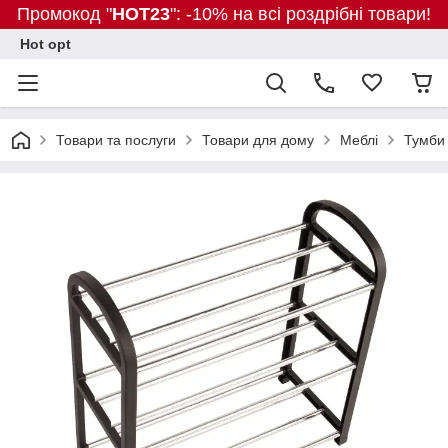
Промокод "
HOT23
": -10% на всі роздрібні товари!
Hot opt
Товари та послуги
Товари для дому
Меблі
Тумби 