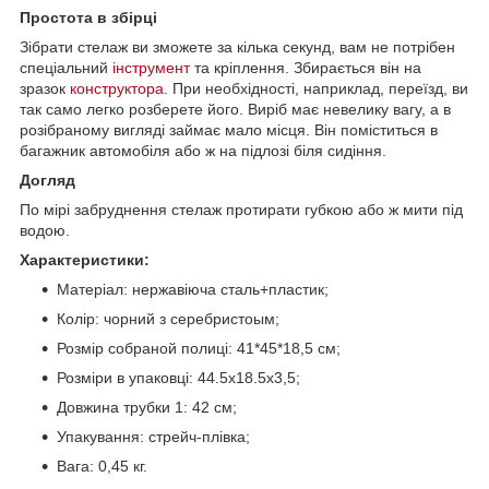
Простота в збірці
Зібрати стелаж ви зможете за кілька секунд, вам не потрібен
спеціальний
інструмент
та кріплення. Збирається він на
зразок
конструктора
. При необхідності, наприклад, переїзд, ви
так само легко розберете його. Виріб має невелику вагу, а в
розібраному вигляді займає мало місця. Він поміститься в
багажник автомобіля або ж на підлозі біля сидіння.
Догляд
По мірі забруднення стелаж протирати губкою або ж мити під
водою.
Характеристики:
Матеріал: нержавіюча сталь+пластик;
Колір: чорний з серебристоым;
Розмір собраной полиці: 41*45*18,5 см;
Розміри в упаковці: 44.5х18.5х3,5;
Довжина трубки 1: 42 см;
Упакування: стрейч-плівка;
Вага: 0,45 кг.