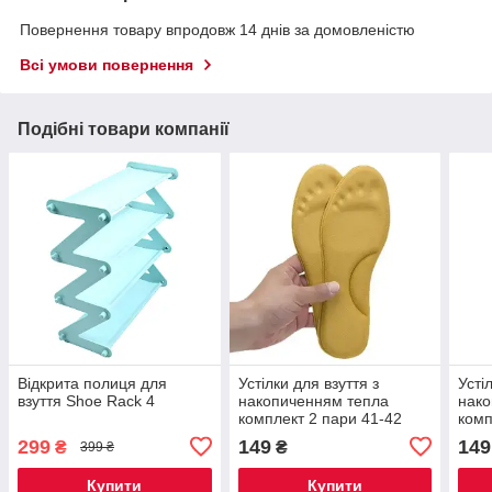
Повернення товару впродовж 14 днів за домовленістю
Всі умови повернення
Подібні товари компанії
Відкрита полиця для
Устілки для взуття з
Усті
взуття Shoe Rack 4
накопиченням тепла
нако
комплект 2 пари 41-42
комп
299
149
149
₴
₴
399 ₴
Купити
Купити