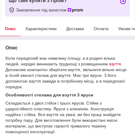
Що таке купити з Пром?
Замовлення під захистом
Опис
Характеристики
Доставка
Оплата
Умови п
Опис
Коли передпокій має невелику площу, а в родині кілька
людей, нерідко виникають труднощі з розміщенням
взуття
.
Допоможе компактно зберігати взуття, звільнити вільне місце
в тісній кімнаті стелаж для взуття. Має три яруси. З його
допомогою взуття завжди в потрібному місці, а в передпокої
порядок.
Особливості стелажа для взуття 3 яруси
Складається з двох стійок і трьох ярусів. Стійки з
ударостійкого пластику. Яруси з алюмінію. Конструкція
надійна і стійка. Вся взуття на увазі, ви без праці знайдете
потрібну пару. Для виготовлення були використані якісні
матеріали, що виступає гарантії тривалого терміну
повноцінної експлуатації.