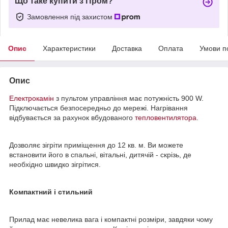
Що таке купити з Пром?
Замовлення під захистом
Опис
Характеристики
Доставка
Оплата
Умови п
Опис
Електрокамін
з пультом управління має потужність 900 W.
Підключається безпосередньо до мережі. Нагрівання
відбувається за рахунок вбудованого
тепловентилятора
.
Дозволяє зігріти приміщення до 12 кв. м. Ви можете
встановити його в спальні, вітальні, дитячій - скрізь, де
необхідно швидко зігрітися.
Компактний і стильний
Прилад має невелика вага і компактні розміри, завдяки чому