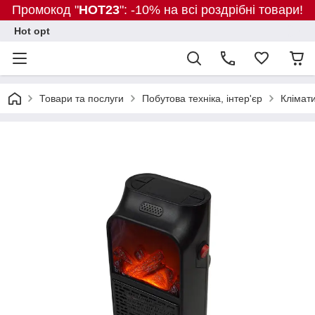
Промокод "
HOT23
": -10% на всі роздрібні товари!
Hot opt
Товари та послуги
Побутова техніка, інтер'єр
Клімати