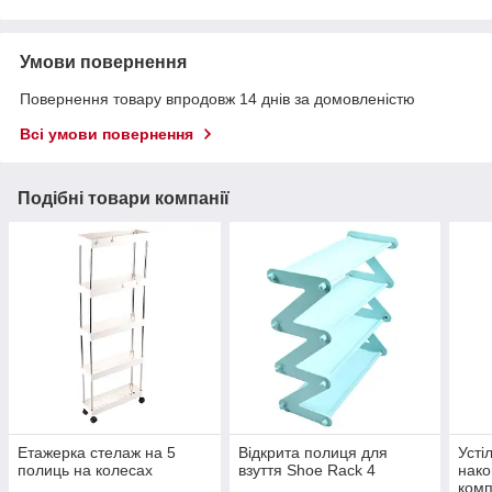
Умови повернення
Повернення товару впродовж 14 днів за домовленістю
Всі умови повернення
Подібні товари компанії
Етажерка стелаж на 5
Відкрита полиця для
Усті
полиць на колесах
взуття Shoe Rack 4
нако
комп