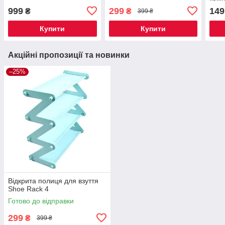
999
299
149
₴
₴
399 ₴
Купити
Купити
Акційні пропозиції та новинки
–25%
Відкрита полиця для взуття
Shoe Rack 4
Готово до відправки
299
₴
399 ₴