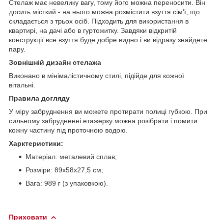
Стелаж має невелику вагу, тому його можна переносити. Він
досить місткий - на нього можна розмістити взуття сім'ї, що
складається з трьох осіб. Підходить для використання в
квартирі, на дачі або в гуртожитку. Завдяки відкритій
конструкції все взуття буде добре видно і ви відразу знайдете
пару.
Зовнішній дизайн стелажа
Виконано в мінімалістичному стилі, підійде для кожної
вітальні.
Правила догляду
У міру забруднення ви можете протирати полиці губкою. При
сильному забрудненні етажерку можна розібрати і помити
кожну частину під проточною водою.
Харктеристики:
Матеріал: металевий сплав;
Розміри: 89х58х27,5 см;
Вага: 989 г (з упаковкою).
Приховати