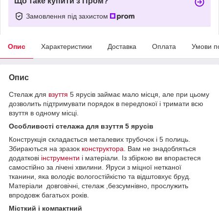
Що таке купити з Пром?
Замовлення під захистом
Опис
Характеристики
Доставка
Оплата
Умови п
Опис
Стелаж для
взуття
5 ярусів займає мало місця, але при цьому
дозволить підтримувати порядок в передпокої і тримати всю
взуття в одному місці.
Особливості стелажа для взуття 5 ярусів
Конструкція складається металевих трубочок і 5 полиць.
Збираються на зразок
конструктора
. Вам не знадобляться
додаткові
інструменти
і матеріали. Із збіркою ви впораєтеся
самостійно за лічені хвилини. Яруси з міцної нетканої
тканини, яка володіє вологостійкістю та відштовхує бруд.
Матеріали довговічні, стелаж ,безсумнівно, прослужить
впродовж багатьох років.
Місткий і компактний