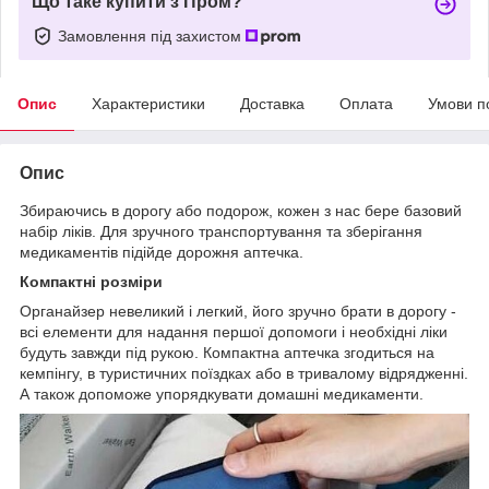
Що таке купити з Пром?
Замовлення під захистом
Опис
Характеристики
Доставка
Оплата
Умови п
Опис
Збираючись в дорогу або подорож, кожен з нас бере базовий
набір ліків. Для зручного транспортування та зберігання
медикаментів підійде дорожня аптечка.
Компактні розміри
Органайзер невеликий і легкий, його зручно брати в дорогу -
всі елементи для надання першої допомоги і необхідні ліки
будуть завжди під рукою. Компактна аптечка згодиться на
кемпінгу, в туристичних поїздках або в тривалому відрядженні.
А також допоможе упорядкувати домашні медикаменти.