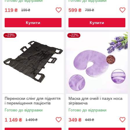
Готово до відправки
Готово до відправки
119
599
₴
₴
199 ₴
799 ₴
Купити
Купити
–23%
–22%
Переноски слінг для підняття
Маска для очей і пазух носа
і переміщення пацієнтів
зігріваюча
Готово до відправки
Готово до відправки
1 149
349
₴
₴
1 499 ₴
449 ₴