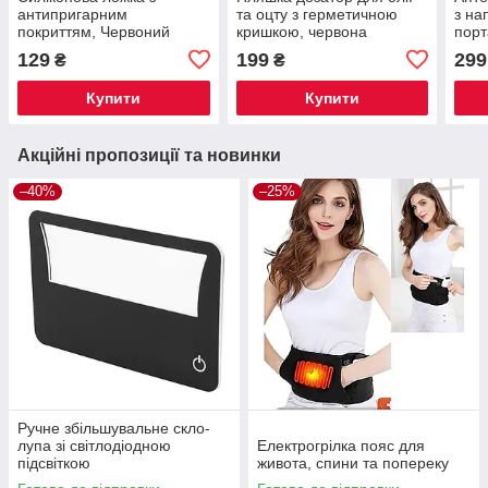
антипригарним
та оцту з герметичною
з на
покриттям, Червоний
кришкою, червона
порт
129
199
299
₴
₴
Купити
Купити
Акційні пропозиції та новинки
–40%
–25%
Ручне збільшувальне скло-
лупа зі світлодіодною
Електрогрілка пояс для
підсвіткою
живота, спини та попереку