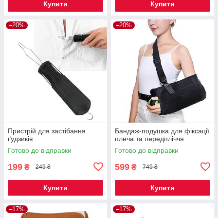
Купити
Купити
–20%
–20%
Пристрій для застібання
Бандаж-подушка для фіксації
ґудзиків
плеча та передпліччя
Готово до відправки
Готово до відправки
199
599
₴
₴
249 ₴
749 ₴
Купити
Купити
–17%
–17%