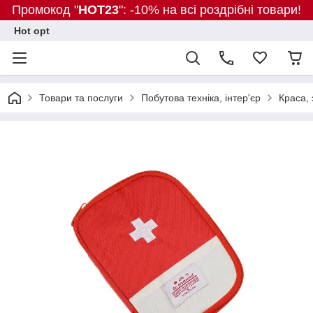
Промокод "
HOT23
": -10% на всі роздрібні товари!
Hot opt
Товари та послуги
Побутова техніка, інтер'єр
Краса, 