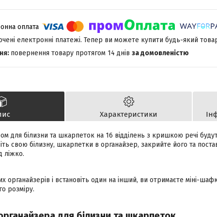
лючені електронні платежі. Тепер ви можете купити будь-який това
повернення товару протягом 14 днів
за домовленістю
пис
Характеристики
Ін
ом для білизни та шкарпеток на 16 відділень з кришкою речі будут
діть свою білизну, шкарпетки в органайзер, закрийте його та пост
д ліжко.
ких органайзерів і встановіть один на інший, ви отримаєте міні-шаф
го розміру.
органайзера для білизни та шкарпеток