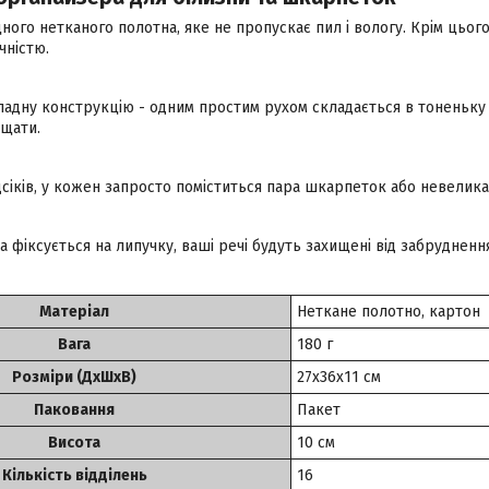
ного нетканого полотна, яке не пропускає пил і вологу. Крім цього
чністю.
ладну конструкцію - одним простим рухом складається в тоненьку
іщати.
дсіків, у кожен запросто поміститься пара шкарпеток або невелика
а фіксується на липучку, ваші речі будуть захищені від забрудненн
Матеріал
Неткане полотно, картон
Вага
180 г
Розміри (ДхШхВ)
27х36х11 см
Паковання
Пакет
Висота
10 см
Кількість відділень
16