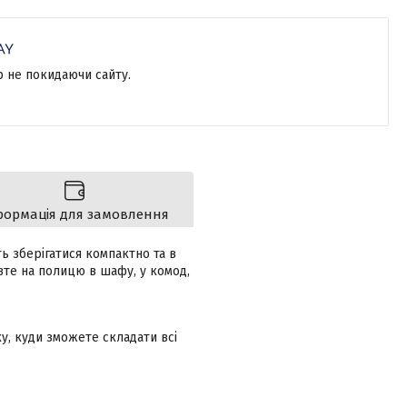
р не покидаючи сайту.
формація для замовлення
ь зберігатися компактно та в
авте на полицю в шафу, у комод,
ку, куди зможете складати всі