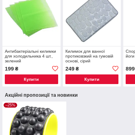
Антибактеріальні килимки
Килимок для ванної
Спор
для холодильника 4 шт.,
протиковзкий на гумовій
йоги
зелений
основі, сірий
199
249
899
₴
₴
Купити
Купити
Акційні пропозиції та новинки
–25%