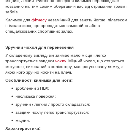
міцний, легкий. Рифлена поверхня килимка перешкоджає
ковзанню ніг, тим самим оберігаючи вас від отримання травм і
забоїв.
Килимок для
фітнесу
незамінний для занять йогою, пілатесом
і гімнастикою, що проводяться самостійно або в
спеціалізованих спортивних залах.
Зручний чохол для перенесення
У складеному вигляді він займає мало місця і легко
транспортується завдяки
чохлу
. Міцний чохол, що стягується
мотузкою, виконаний з поліестеру, має регульовану лямку, з
якою його зручно носити на плечі.
Особливості килимка для йоги:
зроблений з ПВХ;
неслизька поверхня;
зручний / легкий / просто складається;
завдяки чохлу легко транспортується;
міцний.
Характеристики: