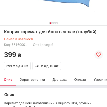
Коврик каремат для йоги в чехле (голубой)
Немає в наявності
Код: 58160001
Опт і роздріб
399
₴
299 ₴
від 3 шт.
249 ₴
від 10 шт.
Опис
Характеристики
Доставка
Оплата
Умови п
Опис
Каремат для йоги виготовлений з міцного ПВХ, зручний,