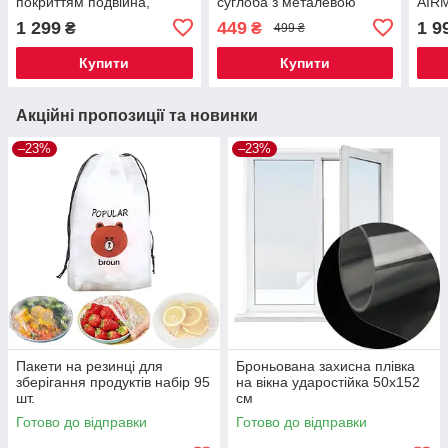
покриттям подвійна,
суглоба з металевою
AIR
чорна 28 см
шиною, чорний
1 299
449
1 9
₴
₴
499 ₴
Купити
Купити
Акційні пропозиції та новинки
–23%
–23%
Пакети на резинці для
Броньована захисна плівка
зберігання продуктів набір 95
на вікна ударостійка 50x152
шт.
см
Готово до відправки
Готово до відправки