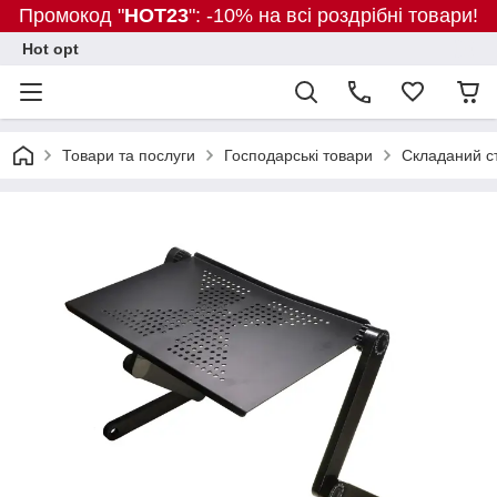
Промокод "
HOT23
": -10% на всі роздрібні товари!
Hot opt
Товари та послуги
Господарські товари
Складаний ст