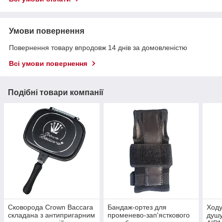
Умови повернення
Повернення товару впродовж 14 днів за домовленістю
Всі умови повернення
Подібні товари компанії
Сковорода Crown Baccara
Бандаж-ортез для
Ходу
складана з антипригарним
променево-зап'ясткового
душу