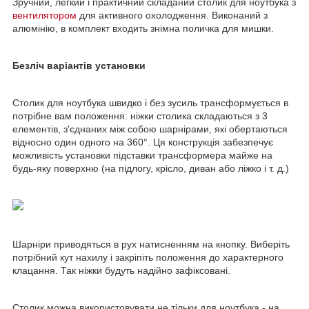
Зручний, легкий і практичний складаний столик для ноутбука з
вентилятором
для активного охолодження. Виконаний з
алюмінію, в комплект входить знімна поличка для мишки.
Безліч варіантів установки
Столик для ноутбука швидко і без зусиль трансформується в
потрібне вам положення: ніжки столика складаються з 3
елементів, з'єднаних між собою шарнірами, які обертаються
відносно один одного на 360°. Ця конструкція забезпечує
можливість установки підставки трансформера майже на
будь-яку поверхню (на підлогу, крісло, диван або ліжко і т. д.)
Шарніри приводяться в рух натисненням на кнопку. Виберіть
потрібний кут нахилу і закріпіть положення до характерного
клацання. Так ніжки будуть надійно зафіксовані.
Столик можна використовувати не тільки для ноутбука - на