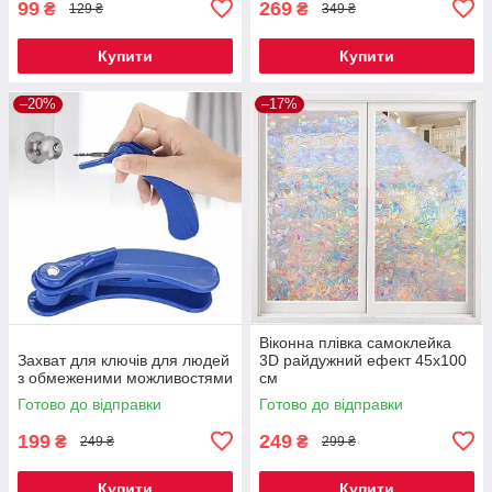
99
269
₴
₴
129 ₴
349 ₴
Купити
Купити
–20%
–17%
Віконна плівка самоклейка
Захват для ключів для людей
3D райдужний ефект 45х100
з обмеженими можливостями
см
Готово до відправки
Готово до відправки
199
249
₴
₴
249 ₴
299 ₴
Купити
Купити