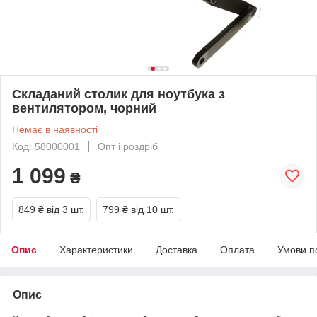
Складаний столик для ноутбука з
вентилятором, чорний
Немає в наявності
Код: 58000001
Опт і роздріб
1 099
₴
849 ₴
від 3 шт.
799 ₴
від 10 шт.
Опис
Характеристики
Доставка
Оплата
Умови п
Опис