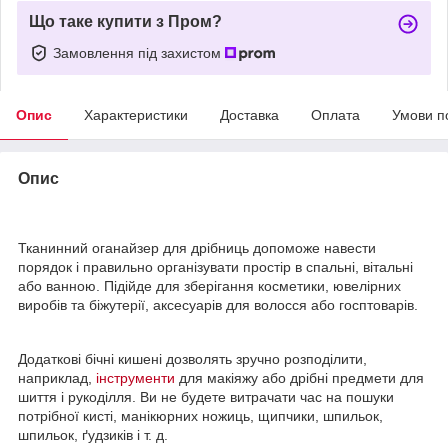
Що таке купити з Пром?
Замовлення під захистом
Опис
Характеристики
Доставка
Оплата
Умови п
Опис
Тканинний оганайзер для дрібниць допоможе навести
порядок і правильно організувати простір в спальні, вітальні
або ванною. Підійде для зберігання косметики, ювелірних
виробів та біжутерії, аксесуарів для волосся або госптоварів.
Додаткові бічні кишені дозволять зручно розподілити,
наприклад,
інструменти
для макіяжу або дрібні предмети для
шиття і рукоділля. Ви не будете витрачати час на пошуки
потрібної кисті, манікюрних ножиць, щипчики, шпильок,
шпильок, ґудзиків і т. д.