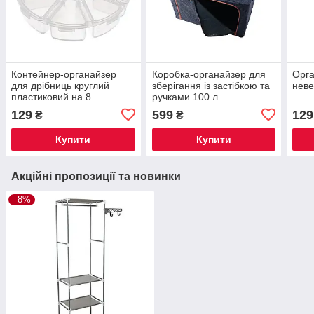
Контейнер-органайзер
Коробка-органайзер для
Орга
для дрібниць круглий
зберігання із застібкою та
неве
пластиковий на 8
ручками 100 л
осередків
129
599
129
₴
₴
Купити
Купити
Акційні пропозиції та новинки
–8%