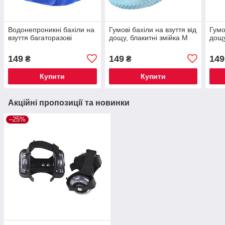
Водонепроникні бахіли на
Гумові бахіли на взуття від
Гумо
взуття багаторазові
дощу, блакитні змійка M
дощу
149
149
149
₴
₴
Купити
Купити
Акційні пропозиції та новинки
–25%