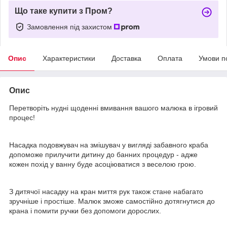
Що таке купити з Пром?
Замовлення під захистом
Опис
Характеристики
Доставка
Оплата
Умови п
Опис
Перетворіть нудні щоденні вмивання вашого малюка в ігровий
процес!
Насадка подовжувач на змішувач у вигляді забавного краба
допоможе прилучити дитину до банних процедур - адже
кожен похід у ванну буде асоціюватися з веселою грою.
З дитячої насадку на кран миття рук також стане набагато
зручніше і простіше. Малюк зможе самостійно дотягнутися до
крана і помити ручки без допомоги дорослих.