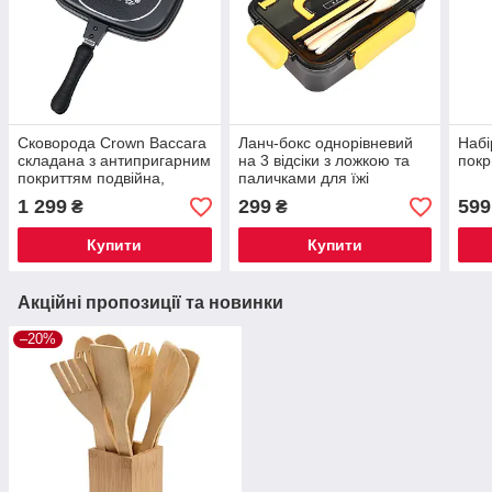
Сковорода Crown Baccara
Ланч-бокс однорівневий
Набі
складана з антипригарним
на 3 відсіки з ложкою та
покр
покриттям подвійна,
паличками для їжі
чорна 28 см
1 299
299
599
₴
₴
Купити
Купити
Акційні пропозиції та новинки
–20%