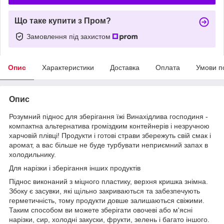
Що таке купити з Пром?
Замовлення під захистом
Опис
Характеристики
Доставка
Оплата
Умови п
Опис
Розумний піднос для зберігання їжі Винахідлива господиня -
компактна альтернатива громіздким контейнерів і незручною
харчовій плівці! Продукти і готові страви збережуть свій смак і
аромат, а вас більше не буде турбувати неприємний запах в
холодильнику.
Для нарізки і зберігання інших продуктів
Піднос виконаний з міцного пластику, верхня кришка знімна.
Збоку є засувки, які щільно закриваються та забезпечують
герметичність, тому продукти довше залишаються свіжими.
Таким способом ви можете зберігати овочеві або м'ясні
нарізки, сир, холодні закуски, фрукти, зелень і багато іншого.