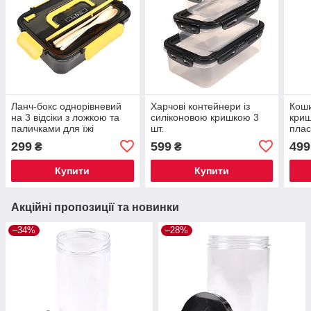
Ланч-бокс однорівневий
Харчові контейнери із
Коши
на 3 відсіки з ложкою та
силіконовою кришкою 3
криш
паличками для їжі
шт.
плас
299
599
499
₴
₴
Купити
Купити
Акційні пропозиції та новинки
–34%
–28%