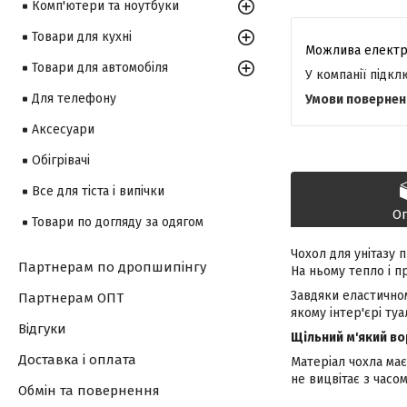
Комп'ютери та ноутбуки
Товари для кухні
Товари для автомобіля
У компанії підк
Для телефону
Аксесуари
Обігрівачі
Все для тіста і випічки
О
Товари по догляду за одягом
Чохол для унітазу 
Партнерам по дропшипінгу
На ньому тепло і п
Завдяки еластичном
Партнерам ОПТ
якому інтер'єрі туа
Відгуки
Щільний м'який во
Доставка і оплата
Матеріал чохла має
не вицвітає з часо
Обмін та повернення