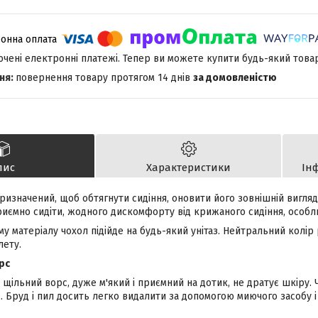
лючені електронні платежі. Тепер ви можете купити будь-який това
повернення товару протягом 14 днів
за домовленістю
пис
Характеристики
Ін
призначений, щоб обтягнути сидіння, оновити його зовнішній вигля
риємно сидіти, жодного дискомфорту від крижаного сидіння, особл
у матеріалу чохол підійде на будь-який унітаз. Нейтральний колір
лету.
рс
 щільний ворс, дуже м'який і приємний на дотик, не дратує шкіру. 
м. Бруд і пил досить легко видалити за допомогою миючого засобу і