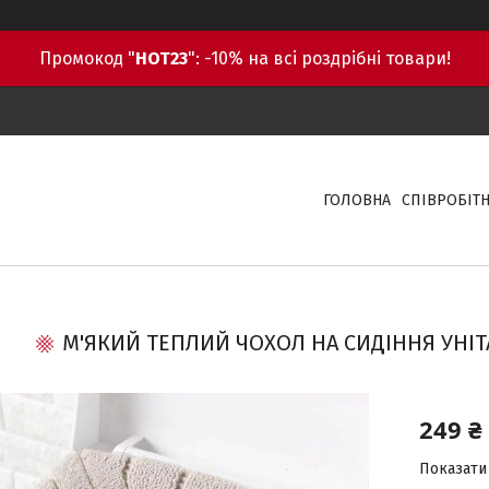
Промокод "
HOT23
": -10% на всі роздрібні товари!
ГОЛОВНА
СПІВРОБІТ
М'ЯКИЙ ТЕПЛИЙ ЧОХОЛ НА СИДІННЯ УНІТ
249 ₴
Показати 