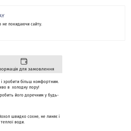
р не покидаючи сайту.
формація для замовлення
д і зробити більш комфортним.
иво в холодну пору!
 робить його доречним у будь-
Чохол швидко сохне, не линяє і
 теплої води.