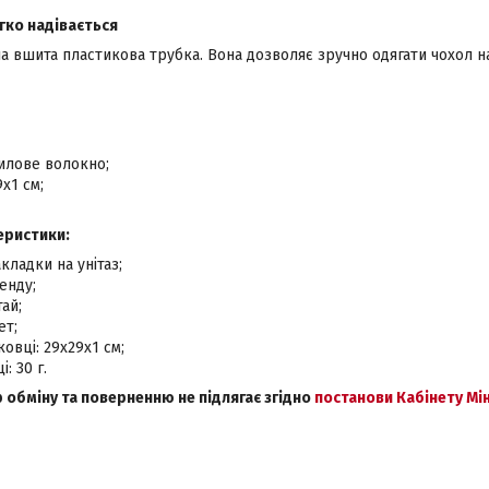
гко надівається
 вшита пластикова трубка. Вона дозволяє зручно одягати чохол на у
илове волокно;
х1 см;
еристики:
кладки на унітаз;
енду;
ай;
ет;
овці: 29х29х1 см;
: 30 г.
р обміну та поверненню не підлягає згідно
постанови Кабінету Мін