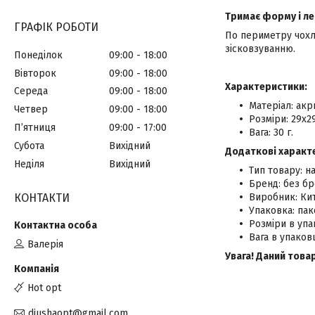
Тримає форму і ле
ГРАФІК РОБОТИ
По периметру чохла
зісковзуванню.
Понеділок
09:00
18:00
Вівторок
09:00
18:00
Характеристики:
Середа
09:00
18:00
Матеріал: акр
Четвер
09:00
18:00
Розміри: 29х29
Пʼятниця
09:00
17:00
Вага: 30 г.
Субота
Вихідний
Додаткові характ
Неділя
Вихідний
Тип товару: на
Бренд: без бр
КОНТАКТИ
Виробник: Кит
Упаковка: пак
Розміри в упак
Вага в упаковці
Валерія
Увага! Даний това
Hot opt
diushaopt@gmail.com