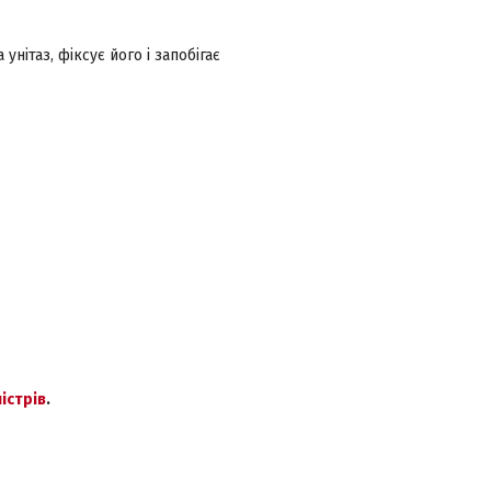
нітаз, фіксує його і запобігає
істрів
.