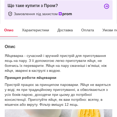
Що таке купити з Пром?
Замовлення під захистом
Опис
Характеристики
Доставка
Оплата
Умови п
Опис
Яйцеварка - сучасний і зручний пристрій для приготування
яєць на пару. З її допомогою легко приготувати яйця, не
боячись їх переварити. Яйця на пару смачніші і м'якіші, ніж
яйця, зварені в каструлі з водою.
Принцип роботи яйцеварки
Пристрій працює за принципом пароварки. Яйця не варяться
у воді, як при традиційному приготуванні, а обволікаються з
усіх боків парою, доходячи при цьому до потрібної
консистенції. Приготуйте яйця, як вам потрібно: всятку, в
мішечок або вкруту. Фільтр вміщує 12 яєць.