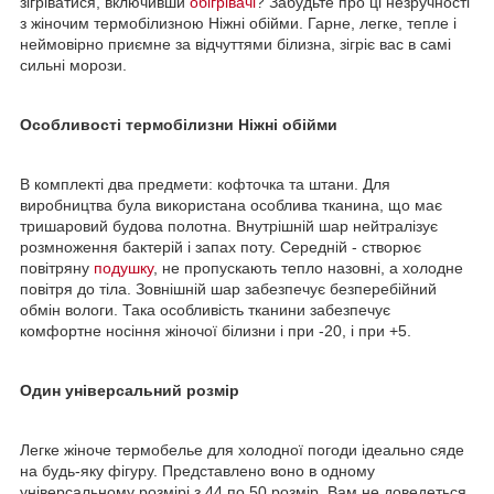
зігріватися, включивши
обігрівачі
? Забудьте про ці незручності
з жіночим термобілизною Ніжні обійми. Гарне, легке, тепле і
неймовірно приємне за відчуттями білизна, зігріє вас в самі
сильні морози.
Особливості термобілизни Ніжні обійми
В комплекті два предмети: кофточка та штани. Для
виробництва була використана особлива тканина, що має
тришаровий будова полотна. Внутрішній шар нейтралізує
розмноження бактерій і запах поту. Середній - створює
повітряну
подушку
, не пропускають тепло назовні, а холодне
повітря до тіла. Зовнішній шар забезпечує безперебійний
обмін вологи. Така особливість тканини забезпечує
комфортне носіння жіночої білизни і при -20, і при +5.
Один універсальний розмір
Легке жіноче термобелье для холодної погоди ідеально сяде
на будь-яку фігуру. Представлено воно в одному
універсальному розмірі з 44 по 50 розмір. Вам не доведеться