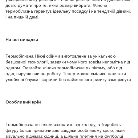
довго думати про те, який розмір вибрати. Жіноча
термобілизна гарантує ідеальну посадку і на тендітній дівчині,
і на пишній дамі.
На всі випадки
Термобілизна Ніжні обійми виготовлене за унікальною
безшовної технології, завдяки чому його зовсім непомітна під
одягом. Одягайте жіноча термобілизна як піжаму, або під
одяг, вирушаючи на роботу. Тепер можна сміливо надягати
улюблені блузки і сорочки без найменшого ризику замерзнути.
Особливий крій
Термобілизна не тільки захистить від холоду, а й зробить
фігуру більш привабливою завдяки особливому крою, який
візуально піднімає сідниці, а щільне плетіння на футболці