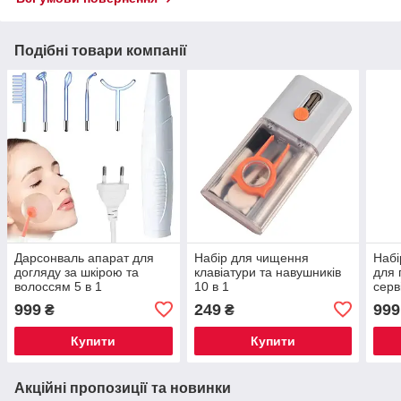
Подібні товари компанії
Дарсонваль апарат для
Набір для чищення
Набі
догляду за шкірою та
клавіатури та навушників
для 
волоссям 5 в 1
10 в 1
серв
999
249
999
₴
₴
Купити
Купити
Акційні пропозиції та новинки