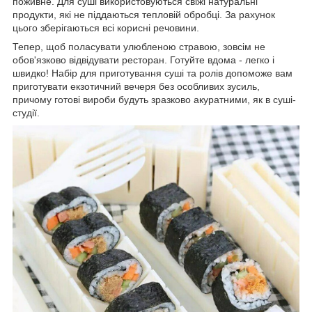
поживне. Для суші використовуються свіжі натуральні
продукти, які не піддаються тепловій обробці. За рахунок
цього зберігаються всі корисні речовини.
Тепер, щоб поласувати улюбленою стравою, зовсім не
обов'язково відвідувати ресторан. Готуйте вдома - легко і
швидко! Набір для приготування суші та ролів допоможе вам
приготувати екзотичний вечеря без особливих зусиль,
причому готові вироби будуть зразково акуратними, як в суші-
студії.