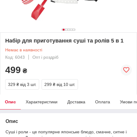
Набір для приготування суші та ролів 5 в 1
Немає в наявності
Код: 6043
Опт і роздріб
499
₴
329 ₴
від 3 шт.
299 ₴
від 10 шт.
Опис
Характеристики
Доставка
Оплата
Умови п
Опис
Суші і роли - це популярне японське блюдо, смачне, ситне і