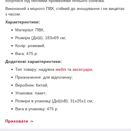
погрітися під теплими променями літнього сонечка.
Виконаний з міцного ПВХ, стійкий до зношування і не вицвітає
з часом.
Характеристики:
Матеріал: ПВХ;
Розміри (ДхШ): 183х69 см;
Колір: рожевий;
Вага: 475 р.
Додаткові характеристики:
Тип товару: надувна
меблі
та
аксесуари
;
Призначення: для відпочинку;
Виробник: Китай;
Упаковка: пакет;
Розміри в упаковці (ДхШхВ): 31х25х1 см;
Вага в упаковці: 475 р.
Приховати