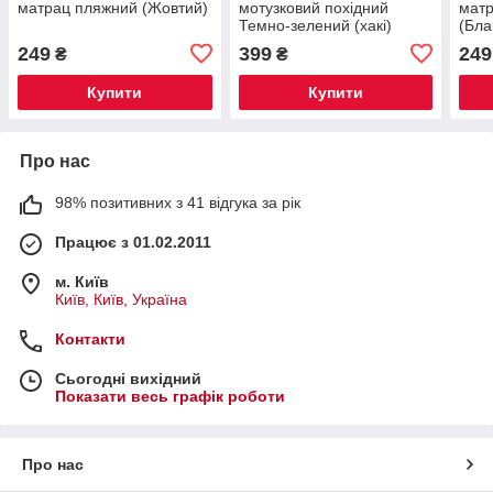
матрац пляжний (Жовтий)
мотузковий похідний
мат
Темно-зелений (хакі)
(Бла
249
399
249
₴
₴
Купити
Купити
Про нас
98% позитивних з 41 відгука за рік
Працює з 01.02.2011
м. Київ
Київ, Київ, Україна
Контакти
Сьогодні вихідний
Показати весь графік роботи
Про нас