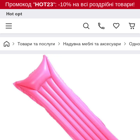
Промокод "
HOT23
": -10% на всі роздрібні товари!
Hot opt
Товари та послуги
Надувна меблі та аксесуари
Одно