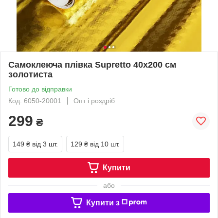
Самоклеюча плівка Supretto 40x200 см
золотиста
Готово до відправки
Код: 6050-20001
Опт і роздріб
299
₴
149 ₴
від 3 шт.
129 ₴
від 10 шт.
Купити
або
Купити з