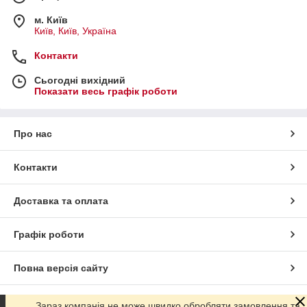
м. Київ
Київ, Київ, Україна
Контакти
Сьогодні вихідний
Показати весь графік роботи
Про нас
Контакти
Доставка та оплата
Графік роботи
Повна версія сайту
Сайт створено на маркетплейсі
Prom.ua
Зараз компанія не може швидко обробляти замовлення та