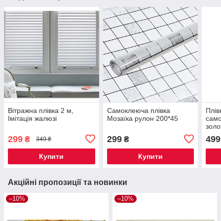
Вітражна плівка 2 м,
Самоклеюча плівка
Плів
Імітація жалюзі
Мозаїка рулон 200*45
само
зол
299
299
499
₴
₴
349 ₴
Купити
Купити
Акційні пропозиції та новинки
–10%
–10%