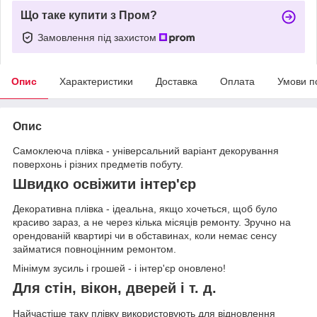
Що таке купити з Пром?
Замовлення під захистом
Опис
Характеристики
Доставка
Оплата
Умови п
Опис
Самоклеюча плівка - універсальний варіант декорування
поверхонь і різних предметів побуту.
Швидко освіжити інтер'єр
Декоративна плівка - ідеальна, якщо хочеться, щоб було
красиво зараз, а не через кілька місяців ремонту. Зручно на
орендованій квартирі чи в обставинах, коли немає сенсу
займатися повноцінним ремонтом.
Мінімум зусиль і грошей - і інтер'єр оновлено!
Для стін, вікон, дверей і т. д.
Найчастіше таку плівку використовують для відновлення