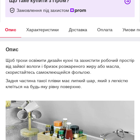
Що таке купити з Пром?
Замовлення під захистом
Опис
Характеристики
Доставка
Оплата
Умови п
Опис
Щоб трохи освіжити дизайн кухні та захистити робочий простір
від зайвої вологи і бризок розжареного жиру або масла,
скористайтесь самоклеющейся фольгою.
Задня частина такої плівки має липкий шар, який з легкістю
клеїться на будь-яку рівну поверхню.