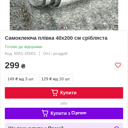
Самоклеюча плівка 40x200 см срібляста
Готово до відправки
Код: 6051-20001
Опт і роздріб
299
₴
149 ₴
від 3 шт.
129 ₴
від 10 шт.
Купити
або
Купити з