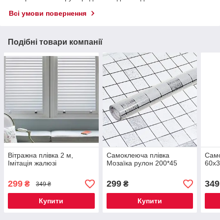
Всі умови повернення
Подібні товари компанії
Вітражна плівка 2 м,
Самоклеюча плівка
Само
Імітація жалюзі
Мозаїка рулон 200*45
60x3
299
299
349
₴
₴
349 ₴
Купити
Купити