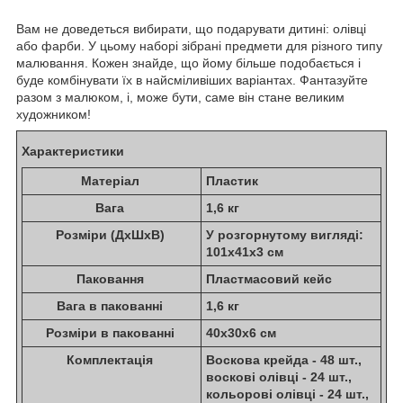
Вам не доведеться вибирати, що подарувати дитині: олівці
або фарби. У цьому наборі зібрані предмети для різного типу
малювання. Кожен знайде, що йому більше подобається і
буде комбінувати їх в найсміливіших варіантах. Фантазуйте
разом з малюком, і, може бути, саме він стане великим
художником!
Характеристики
Матеріал
Пластик
Вага
1,6 кг
Розміри (ДхШхВ)
У розгорнутому вигляді:
101х41х3 см
Паковання
Пластмасовий кейс
Вага в пакованні
1,6 кг
Розміри в пакованні
40х30х6 см
Комплектація
Воскова крейда - 48 шт.,
воскові олівці - 24 шт.,
кольорові олівці - 24 шт.,