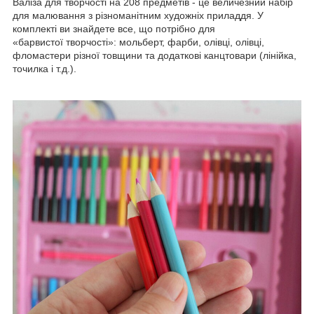
Валіза для творчості на 208 предметів - це величезний набір
для малювання з різноманітним художніх приладдя. У
комплекті ви знайдете все, що потрібно для
«барвистої творчості»: мольберт, фарби, олівці, олівці,
фломастери різної товщини та додаткові канцтовари (лінійка,
точилка і т.д.).