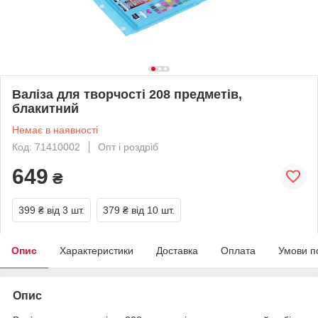
Валіза для творчості 208 предметів,
блакитний
Немає в наявності
Код: 71410002
Опт і роздріб
649
₴
399 ₴
від 3 шт.
379 ₴
від 10 шт.
Опис
Характеристики
Доставка
Оплата
Умови п
Опис