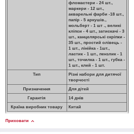
фломастери - 24 шт.,
маркери - 12 шт.,
акварельні фарби -18 шт.,
папір - 5 аркушів.,
мольберт - 1 шт ., великі
кліпси - 4 шт., затискачі - 3
шт., канцелярські скріпки -
35 шт., простий олівець -
1 шт., лінійка - 1шт.,
ластик - 1 шт., пензлик - 1
шт., точилка - 1 шт., губка -
1 шт., клей - 1 шт.
Тип
Різні набори для дитячої
творчості
Призначення
Для дітей
Гарантія
14 днів
Країна виробник товару
Китай
Приховати