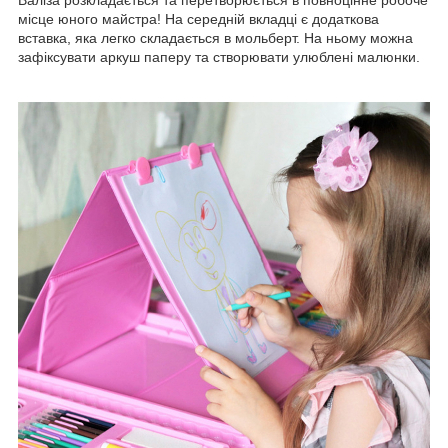
Валіза розкладається та перетворюється в повноцінне робоче
місце юного майстра! На середній вкладці є додаткова
вставка, яка легко складається в мольберт. На ньому можна
зафіксувати аркуш паперу та створювати улюблені малюнки.