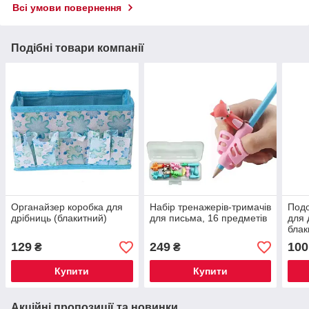
Всі умови повернення
Подібні товари компанії
Органайзер коробка для
Набір тренажерів-тримачів
Подо
дрібниць (блакитний)
для письма, 16 предметів
для 
блак
129
249
100
₴
₴
Купити
Купити
Акційні пропозиції та новинки