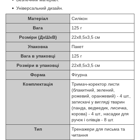
Універсальний дизайн.
Матеріал
Силікон
Вага
125 г
Розміри (ДхШхВ)
22х8,5х3,5 см
Упаковка
Пакет
Вага в упаковці
125 г
Розміри в упаковці
22х8,5х3,5 см
Форма
Фігурна
Комплектація
Тримач-коректор листи
(блакитний, зелений,
рожевий, оранжевий) - 4 шт.,
затискачі у вигляді тварин
(панда, ведмедик, лисичка,
корова) - 4 шт., насадки для
ручок і олівців - 8 шт.
Тип
Тренажери для письма та
читання