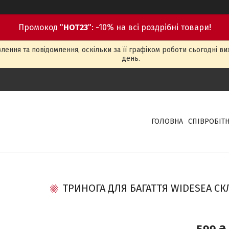
Промокод "
HOT23
": -10% на всі роздрібні товари!
ення та повідомлення, оскільки за її графіком роботи сьогодні в
день.
ГОЛОВНА
СПІВРОБІТ
ТРИНОГА ДЛЯ БАГАТТЯ WIDESEA С
599 ₴