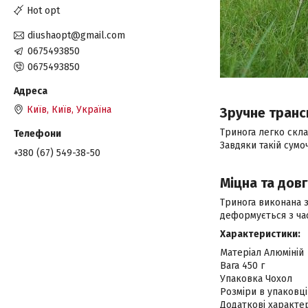
Hot opt
diushaopt@gmail.com
0675493850
0675493850
Київ, Київ, Україна
Зручне тран
Тринога легко скла
Завдяки такій сумо
+380 (67) 549-38-50
Міцна та дов
Тринога виконана з
деформується з ча
Характеристики:
Матеріал Алюміній
Вага 450 г
Упаковка Чохол
Розміри в упаковці
Додаткові характе