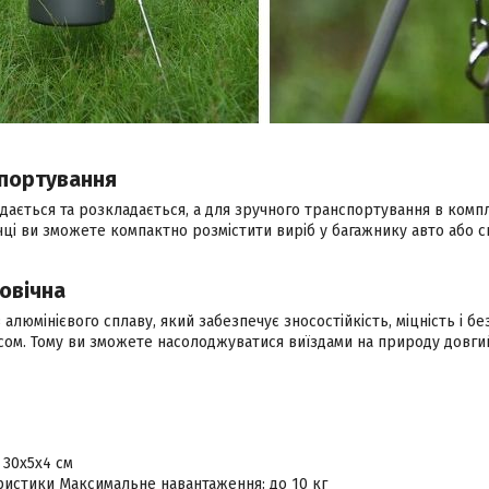
спортування
дається та розкладається, а для зручного транспортування в компл
чці ви зможете компактно розмістити виріб у багажнику авто або с
говічна
 алюмінієвого сплаву, який забезпечує зносостійкість, міцність і бе
сом. Тому ви зможете насолоджуватися виїздами на природу довгий
 30х5х4 см
ристики Максимальне навантаження: до 10 кг