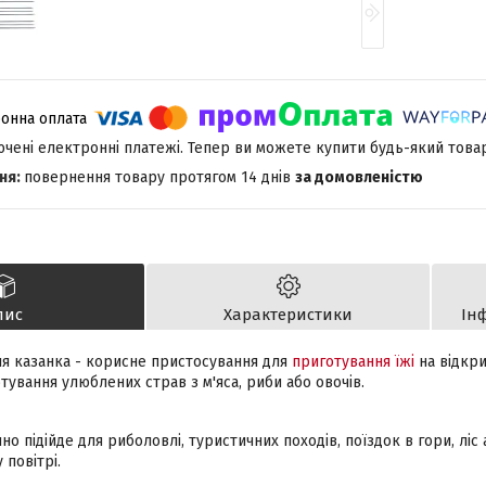
лючені електронні платежі. Тепер ви можете купити будь-який това
повернення товару протягом 14 днів
за домовленістю
пис
Характеристики
Ін
ля казанка - корисне пристосування для
приготування їжі
на відкри
ування улюблених страв з м'яса, риби або овочів.
нно підійде для риболовлі, туристичних походів, поїздок в гори, ліс
 повітрі.