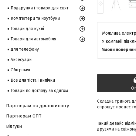
Подарунки і товари для свят
Комп'ютери та ноутбуки
Товари для кухні
Товари для автомобіля
У компанії підк
Для телефону
Аксесуари
Обігрівачі
Все для тіста і випічки
О
Товари по догляду за одягом
Складна тринога д
Партнерам по дропшипінгу
спрощує процес гот
Партнерам ОПТ
Такий девайс відмі
Відгуки
друзями на свіжому