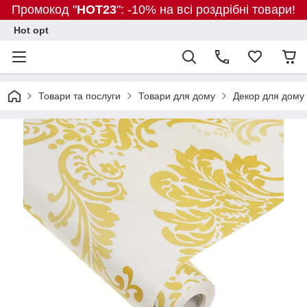
Промокод "
HOT23
": -10% на всі роздрібні товари!
Hot opt
Товари та послуги
Товари для дому
Декор для дому