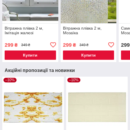
Вітражна плівка 2 м,
Вітражна плівка 2 м,
Само
Імітація жалюзі
Мозаїка
Моза
299
299
299
₴
₴
349 ₴
349 ₴
Купити
Купити
Акційні пропозиції та новинки
–10%
–10%