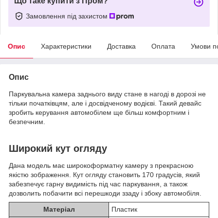
Що таке купити з Пром?
Замовлення під захистом
Опис
Характеристики
Доставка
Оплата
Умови п
Опис
Паркувальна камера заднього виду стане в нагоді в дорозі не
тільки початківцям, але і досвідченому водієві. Такий девайс
зробить керування автомобілем ще більш комфортним і
безпечним.
Широкий кут огляду
Дана модель має широкоформатну камеру з прекрасною
якістю зображення. Кут огляду становить 170 градусів, який
забезпечує гарну видимість під час паркування, а також
дозволить побачити всі перешкоди ззаду і збоку автомобіля.
Матеріал
Пластик