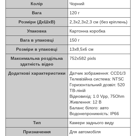
Колір
Чорний
Вага
120 г
Розміри (ДхШхВ)
2,3х2,3х2,3 см (без кріплень)
Упаковка
Картонна коробка
Вага в упаковці
150 г
Розміри в упаковці
13х8,5х6 см
Максимальна роздільна
752x582 pixls
здатність відео
Додаткові характеристики
Датчик зображення: ССD1/3
Телевізійна система: NTSC
Горизонтальний дозвіл: 520
ТВ-ліній
Відеовихід: 1.0 Vpp, 75Ohm
Живлення: 12 В
Баланс білого: авто
Водонепроникність: IP66
Тип
Камери заднього виду
Призначення
Для автомобіля