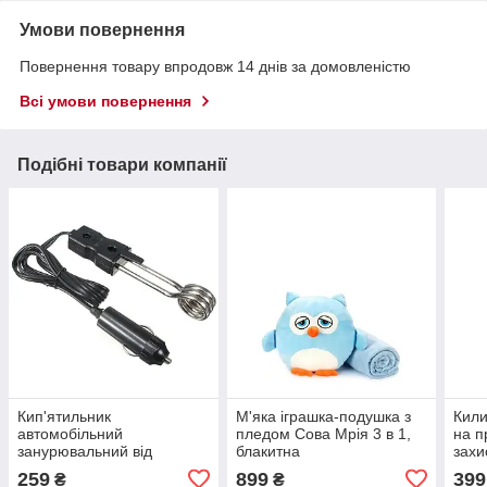
Умови повернення
Повернення товару впродовж 14 днів за домовленістю
Всі умови повернення
Подібні товари компанії
Кип'ятильник
М'яка іграшка-подушка з
Кили
автомобільний
пледом Сова Мрія 3 в 1,
на п
занурювальний від
блакитна
захи
прикурювача 12В
чор
259
899
399
₴
₴