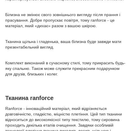
Білизна не змінює свого зовнішнього вигляду після прання і
прасування. Добре пропускає повітря, тому ranforce - це
матеріал, який «дихає» разом з вашою шкірою.
Тканина щільна і гладенька, ваша білизна буде завжди мати
презентабельний вигляд.
Комплект виконаний в сучасному стилі, тому прикрасить будь-
яку спальню. Також може служити прекрасним подарунком
для друзів, близьких і колег.
Тканина ranforce
Ranforce - інноваційний матеріал, який відрізняється
довговічністю, гладкістю, міцністю плетіння. Цей тип тканини
відноситься до високоякісної типу текстилю, тому сировина
проходить декілька етапів очищення. Завдяки особливій
технології плетіння тканина виходить досить щільною і