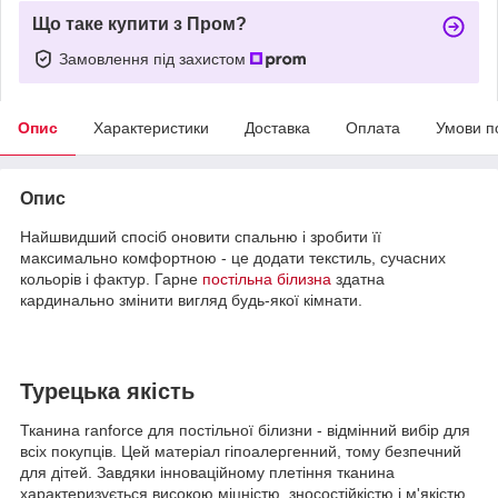
Що таке купити з Пром?
Замовлення під захистом
Опис
Характеристики
Доставка
Оплата
Умови п
Опис
Найшвидший спосіб оновити спальню і зробити її
максимально комфортною - це додати текстиль, сучасних
кольорів і фактур. Гарне
постільна білизна
здатна
кардинально змінити вигляд будь-якої кімнати.
Турецька якість
Тканина ranforce для постільної білизни - відмінний вибір для
всіх покупців. Цей матеріал гіпоалергенний, тому безпечний
для дітей. Завдяки інноваційному плетіння тканина
характеризується високою міцністю, зносостійкістю і м'якістю.