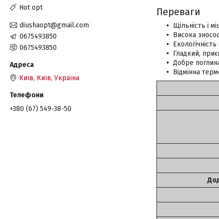
Hot opt
Переваги
diushaopt@gmail.com
Щільність і мі
Висока зносос
0675493850
Екологічність
0675493850
Гладкий, приє
Добре поглина
Відмінна терм
Київ, Київ, Україна
+380 (67) 549-38-50
Дод