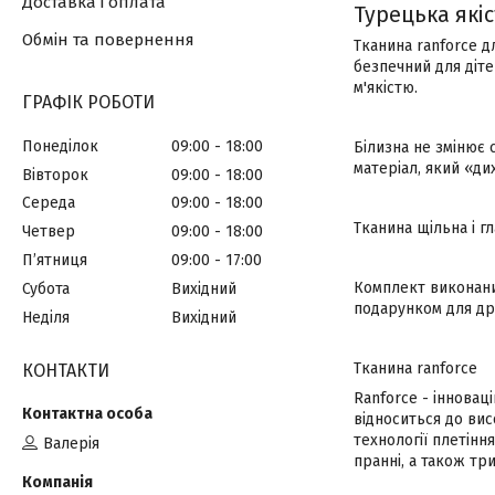
Доставка і оплата
Турецька якіс
Обмін та повернення
Тканина ranforce д
безпечний для діте
м'якістю.
ГРАФІК РОБОТИ
Понеділок
09:00
18:00
Білизна не змінює 
матеріал, який «д
Вівторок
09:00
18:00
Середа
09:00
18:00
Тканина щільна і г
Четвер
09:00
18:00
Пʼятниця
09:00
17:00
Комплект виконани
Субота
Вихідний
подарунком для дру
Неділя
Вихідний
Тканина ranforce
КОНТАКТИ
Ranforce - інноваці
відноситься до вис
технології плетінн
Валерія
пранні, а також тр