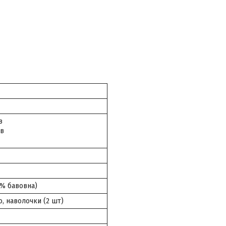
в
ив
0% бавовна)
, наволочки (2 шт)