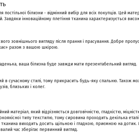
ть
ля постільної білизни - відмінний вибір для всіх покупців. Цей мате
й. Завдяки інноваційному плетіння тканина характеризується висок
свого зовнішнього вигляду після прання і прасування. Добре пропус
ихає» разом з вашою шкірою.
ладенька, ваша білизна буде завжди мати презентабельний вигляд.
й в сучасному стилі, тому прикрасить будь-яку спальню. Також 
зів, близьких і колег.
йний матеріал, який відрізняється довговічністю, гладкістю, міцніс
окоякісної типу текстилю, тому сировина проходить декілька етап
я тканина виходить досить щільною і гладкою, приємною на дотик.
ивалий час зберігає первинний вигляд.