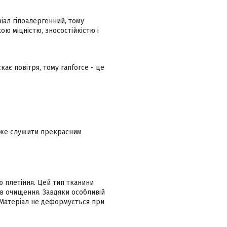
ріал гіпоалергенний, тому
ою міцністю, зносостійкістю і
кає повітря, тому ranforce - це
може служити прекрасним
тю плетіння. Цей тип тканини
ів очищення. Завдяки особливій
 Матеріал не деформується при