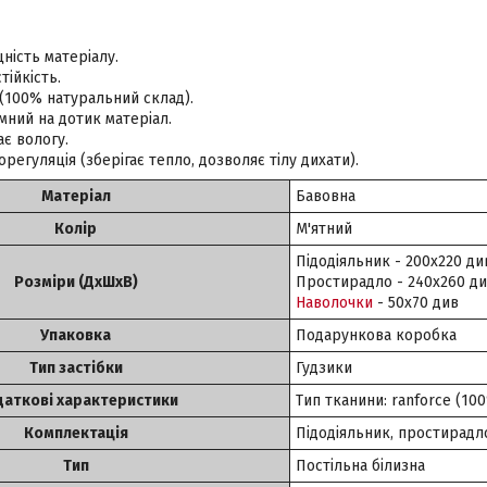
цність матеріалу.
тійкість.
 (100% натуральний склад).
мний на дотик матеріал.
є вологу.
орегуляція (зберігає тепло, дозволяє тілу дихати).
Матеріал
Бавовна
Колір
М'ятний
Підодіяльник - 200х220 ди
Розміри (ДхШхВ)
Простирадло - 240х260 д
Наволочки
- 50х70 див
Упаковка
Подарункова коробка
Тип застібки
Гудзики
аткові характеристики
Тип тканини: ranforce (10
Комплектація
Підодіяльник, простирадло
Тип
Постільна білизна