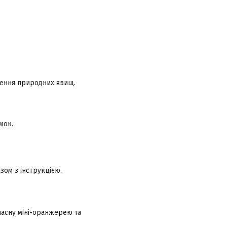
чення природних явищ.
мок.
зом з інструкцією.
ласну міні-оранжерею та