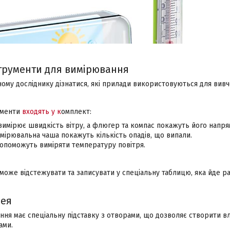
струменти для вимірювання
ому досліднику дізнатися, які прилади використовуються для вив
рументи
входять у к
омплект:
имірює швидкість вітру, а флюгер та компас покажуть його напря
мірювальна чаша покажуть кількість опадів, що випали.
опоможуть виміряти температуру повітря.
зможе відстежувати та записувати у спеціальну таблицю, яка йде ра
рея
ння має спеціальну підставку з отворами, що дозволяє створити в
ами.