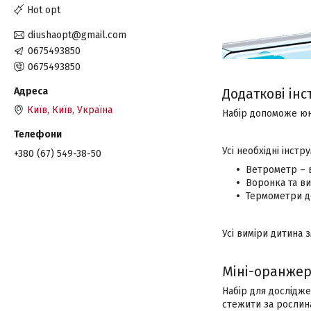
Hot opt
diushaopt@gmail.com
0675493850
0675493850
Додаткові ін
Київ, Київ, Україна
Набір допоможе юн
Усі необхідні інст
+380 (67) 549-38-50
Ветрометр – в
Воронка та ви
Термометри д
Усі виміри дитина 
Міні-оранже
Набір для дослідже
стежити за рослин