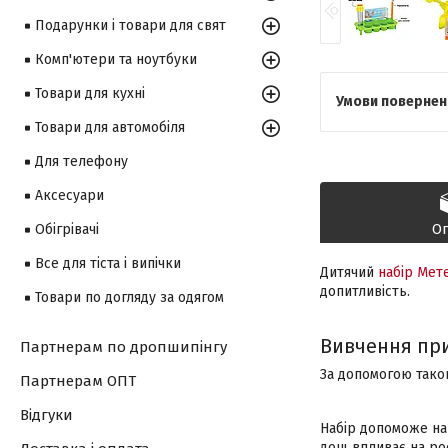
Подарунки і товари для свят
Комп'ютери та ноутбуки
Товари для кухні
Товари для автомобіля
Для телефону
Аксесуари
О
Обігрівачі
Все для тіста і випічки
Дитячий
набір Мет
допитливість.
Товари по догляду за одягом
Вивчення пр
Партнерам по дропшипінгу
За допомогою тако
Партнерам ОПТ
Відгуки
Набір допоможе на 
дощ впливає на ро